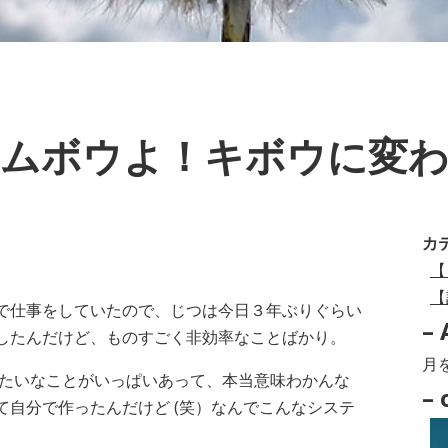
ムボウよ！キボウに変
カ
【
【
で仕事をしていたので、じつは今日３年ぶりぐらい
– 
したんだけど、ものすごく非効率なことばかり。
–
みたいなことがいっぱいあって、本当意味わかんな
Arc
– 
自分で作ったんだけど (笑）なんでこんなシステ
–