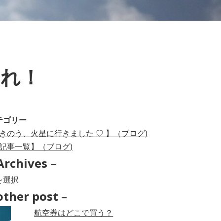
われ！
テゴリー
きのう、火星に行きました ♡ 】（ブログ)
記事一覧】（ブログ)
Archives –
hives
other post –
航空券はどこで買う？