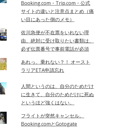
Booking.com・Trip.com・公式
サイトの違いと注意点まとめ（痛
い目にあった側のメモ）
佐川急便が不在票をいれない理
由。絶対に受け取りたい書類は、
必ず伝票番号で事前電話が必須
あれっ、乗れない？！ オースト
ラリアETA申請忘れ
人間というのは、自分のためだけ
に生きて、自分のためだけに死ぬ
というほど強くはない。
フライトが突然キャンセル。
Booking.comとGotogate