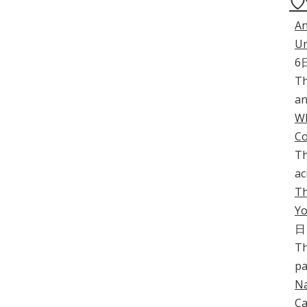
♡
An
Un
6
Th
an
Wh
C
Th
ac
Th
Yo
日
Th
pa
Na
Ca