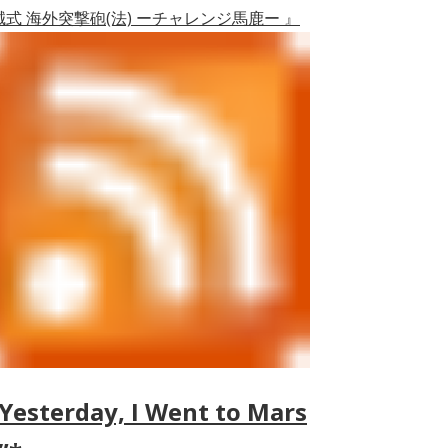
誠式 海外突撃砲(法) ーチャレンジ馬鹿ー 』
Yesterday, I Went to Mars