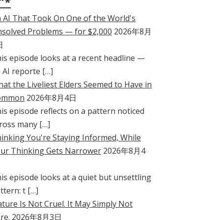
”*
 AI That Took On One of the World's
solved Problems — for $2,000
2026年8月
日
is episode looks at a recent headline —
 AI reporte […]
at the Liveliest Elders Seemed to Have in
ommon
2026年8月4日
is episode reflects on a pattern noticed
ross many […]
inking You're Staying Informed, While
ur Thinking Gets Narrower
2026年8月4
is episode looks at a quiet but unsettling
ttern: t […]
ture Is Not Cruel. It May Simply Not
re.
2026年8月3日