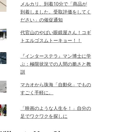
メルカリ、到着10分で「商品が
到着しました。受取評価をしてく
ださい」の催促通知
代官山のやばい眼鏡屋さん！コギ
トエルゴスムトーキョー！！
『インターステラ』マン博士に学
ぶ：極限状況での人間の脆さと教
訓
マカオから珠海「自動化」でもの
すごく手軽に。
「映画のような人生を！」自分の
足でワクワクを探しに