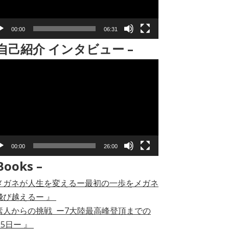
00:00
06:31
 自己紹介 インタビュー –
00:00
26:00
Books –
メガネが人生を変えるー最初の一歩をメガネ
飛び越えるー 』
素人からの挑戦 ー7大陸最高峰登頂までの
05日ー 』