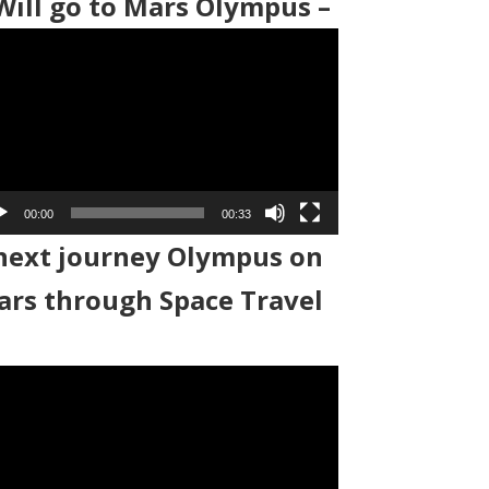
Will go to Mars Olympus –
00:00
00:33
next journey Olympus on
rs through Space Travel