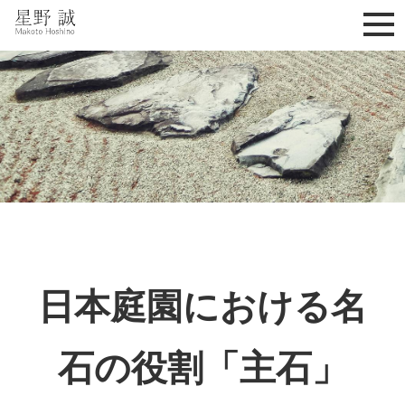
星野誠 makoto hoshino
日本庭園における名
石の役割「主石」