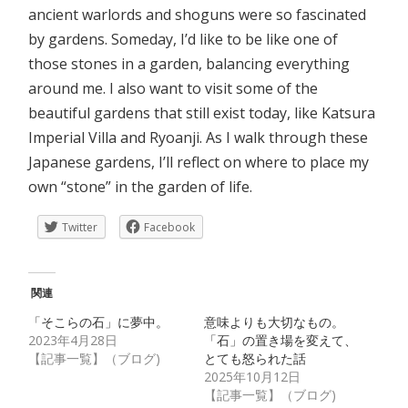
ancient warlords and shoguns were so fascinated
by gardens. Someday, I’d like to be like one of
those stones in a garden, balancing everything
around me. I also want to visit some of the
beautiful gardens that still exist today, like Katsura
Imperial Villa and Ryoanji. As I walk through these
Japanese gardens, I’ll reflect on where to place my
own “stone” in the garden of life.
Twitter
Facebook
関連
「そこらの石」に夢中。
意味よりも大切なもの。
2023年4月28日
「石」の置き場を変えて、
【記事一覧】（ブログ)
とても怒られた話
2025年10月12日
【記事一覧】（ブログ)