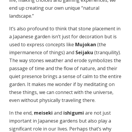
life, making choices and gaining experiences, we
end up creating our own unique “natural
landscape.”
It’s also profound to think that stone placement in
a Japanese garden isn’t just for decoration but is
used to express concepts like
Mujokan
(the
impermanence of things) and
Seijaku
(tranquility).
The way stones weather and erode symbolizes the
passage of time and the flow of nature, and their
quiet presence brings a sense of calm to the entire
garden. It makes me wonder if by meditating on
these things, we can connect with the universe,
even without physically traveling there.
In the end,
meiseki
and
ishigumi
are not just
important in Japanese gardens but also play a
significant role in our lives. Perhaps that’s why