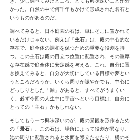
き、少し調べてみたところ、とても興味深いことが分
かった。自然の中で何千年もかけて形成された名石と
いうものがあるのだ。
調べてみると、日本庭園の石は、単にそこに置かれて
いるだけじゃない。例えば「
主石
」は、庭の中心的な
存在で、庭全体の調和を保つための重要な役割を持
つ。この主石は庭の目立つ位置に配置され、その重厚
な存在感で庭全体に安定感を与える。これ、自分に置
き換えてみると、自分が大切にしている目標や夢とい
うところだろうか。いくら周りが賑やかでも、中心に
どっしりとした「軸」があると、すべてがうまくい
く。必ず今回の人生中に宇宙へという目標は、自分に
とっての「主石」かもしれない。
そしてもう一つ興味深いのが、庭の景観を形作るため
の「
景石
」。この石は、場所によって役割が異なり、
池の周りに配置されると水面を際立たせたり、橋のそ