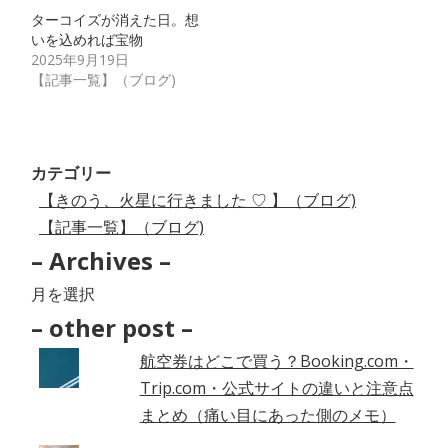
ターコイズが消えた日。想
いを込めれば宝物
2025年9月19日
【記事一覧】（ブログ)
カテゴリー
【きのう、火星に行きました ♡ 】（ブログ)
【記事一覧】（ブログ)
– Archives –
–
Archives
– other post –
–
航空券はどこで買う？Booking.com・
Trip.com・公式サイトの違いと注意点
まとめ（痛い目にあった側のメモ）