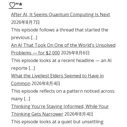
♡”*
After AI, It Seems Quantum Computing Is Next
2026年8月7日
This episode follows a thread that started the
previous […]
An AI That Took On One of the World's Unsolved
Problems — for $2,000
2026年8月6日
This episode looks at a recent headline — an AI
reporte […]
What the Liveliest Elders Seemed to Have in
Common
2026年8月4日
This episode reflects on a pattern noticed across
many […]
Thinking You're Staying Informed, While Your
Thinking Gets Narrower
2026年8月4日
This episode looks at a quiet but unsettling