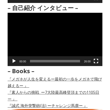
– 自己紹介 インタビュー –
動
画
プ
レ
ー
ヤ
ー
00:00
26:00
– Books –
『メガネが人生を変えるー最初の一歩をメガネで飛び
越えるー 』
『素人からの挑戦 ー7大陸最高峰登頂までの1105日
ー 』
『誠式 海外突撃砲(法) ーチャレンジ馬鹿ー 』