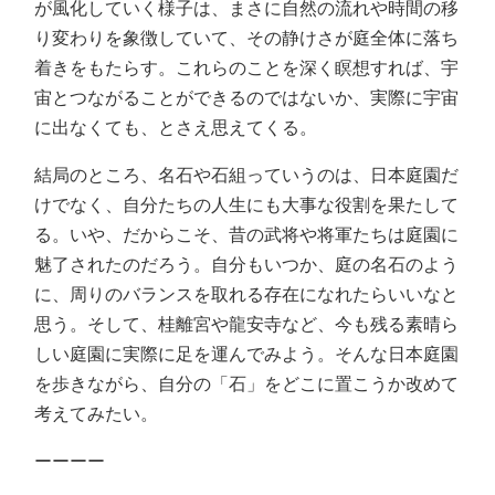
が風化していく様子は、まさに自然の流れや時間の移
り変わりを象徴していて、その静けさが庭全体に落ち
着きをもたらす。これらのことを深く瞑想すれば、宇
宙とつながることができるのではないか、実際に宇宙
に出なくても、とさえ思えてくる。
結局のところ、名石や石組っていうのは、日本庭園だ
けでなく、自分たちの人生にも大事な役割を果たして
る。いや、だからこそ、昔の武将や将軍たちは庭園に
魅了されたのだろう。自分もいつか、庭の名石のよう
に、周りのバランスを取れる存在になれたらいいなと
思う。そして、桂離宮や龍安寺など、今も残る素晴ら
しい庭園に実際に足を運んでみよう。そんな日本庭園
を歩きながら、自分の「石」をどこに置こうか改めて
考えてみたい。
ーーーー