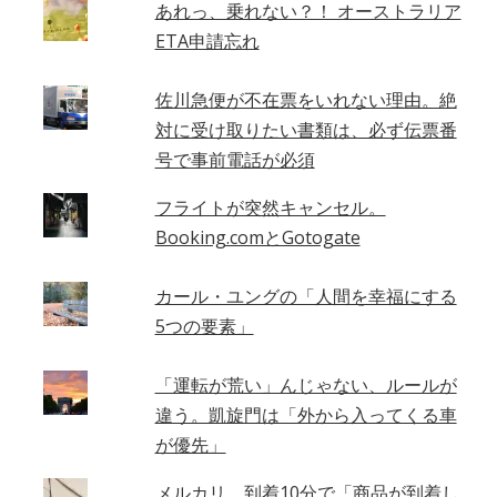
あれっ、乗れない？！ オーストラリア
ETA申請忘れ
佐川急便が不在票をいれない理由。絶
対に受け取りたい書類は、必ず伝票番
号で事前電話が必須
フライトが突然キャンセル。
Booking.comとGotogate
カール・ユングの「人間を幸福にする
5つの要素」
「運転が荒い」んじゃない、ルールが
違う。凱旋門は「外から入ってくる車
が優先」
メルカリ、到着10分で「商品が到着し