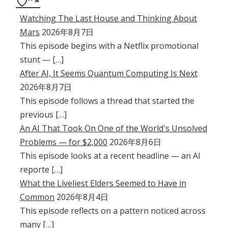
♡”*
Watching The Last House and Thinking About
Mars
2026年8月7日
This episode begins with a Netflix promotional
stunt — […]
After AI, It Seems Quantum Computing Is Next
2026年8月7日
This episode follows a thread that started the
previous […]
An AI That Took On One of the World's Unsolved
Problems — for $2,000
2026年8月6日
This episode looks at a recent headline — an AI
reporte […]
What the Liveliest Elders Seemed to Have in
Common
2026年8月4日
This episode reflects on a pattern noticed across
many […]