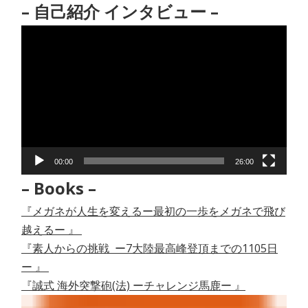
– 自己紹介 インタビュー –
動
画
プ
レ
ー
ヤ
ー
00:00
26:00
– Books –
『メガネが人生を変えるー最初の一歩をメガネで飛び
越えるー 』
『素人からの挑戦 ー7大陸最高峰登頂までの1105日
ー 』
『誠式 海外突撃砲(法) ーチャレンジ馬鹿ー 』