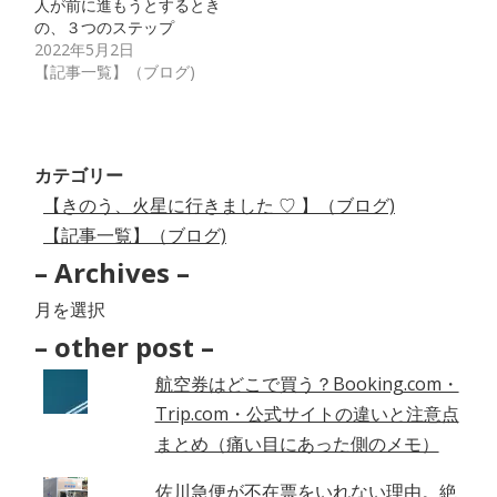
人が前に進もうとするとき
の、３つのステップ
2022年5月2日
【記事一覧】（ブログ)
カテゴリー
【きのう、火星に行きました ♡ 】（ブログ)
【記事一覧】（ブログ)
– Archives –
–
Archives
– other post –
–
航空券はどこで買う？Booking.com・
Trip.com・公式サイトの違いと注意点
まとめ（痛い目にあった側のメモ）
佐川急便が不在票をいれない理由。絶