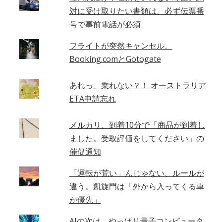
対に受け取りたい書類は、必ず伝票番
号で事前電話が必須
フライトが突然キャンセル。
Booking.comとGotogate
あれっ、乗れない？！ オーストラリア
ETA申請忘れ
メルカリ、到着10分で「商品が到着し
ました。受取評価をしてください」の
催促通知
「運転が荒い」んじゃない、ルールが
違う。凱旋門は「外から入ってくる車
が優先」
AIの次は、やっぱり量子コンピュータ