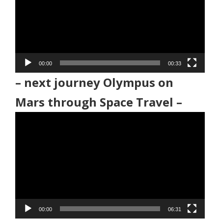
レ
ー
ヤ
ー
00:00
00:33
– next journey Olympus on
Mars through Space Travel –
動
画
プ
レ
ー
ヤ
ー
00:00
06:31