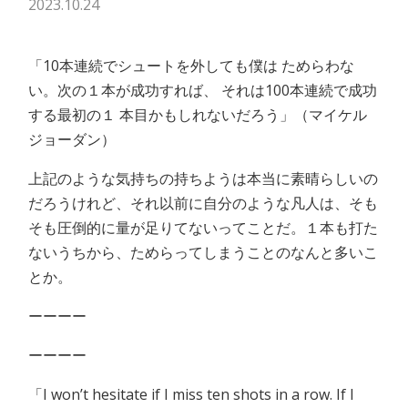
2023.10.24
「10本連続でシュートを外しても僕は ためらわな
い。次の１本が成功すれば、 それは100本連続で成功
する最初の１ 本目かもしれないだろう」（マイケル
ジョーダン）
上記のような気持ちの持ちようは本当に素晴らしいの
だろうけれど、それ以前に自分のような凡人は、そも
そも圧倒的に量が足りてないってことだ。１本も打た
ないうちから、ためらってしまうことのなんと多いこ
とか。
ーーーー
ーーーー
「I won’t hesitate if I miss ten shots in a row. If I