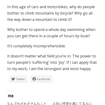
In this age of cars and motorbikes, why do people
bother to climb mountains by bicycle? Why go all
the way down a mountain to climb it?
Why bother to spend a whole day swimming when
you can get there in a couple of hours by boat?
It’s completely incomprehensible.
It doesn’t matter what field you’re in. The power to
turn people’s ‘suffering’ into ‘joy’. If I can apply that
to my work, I am the strongest and most happy.
Twitter
Facebook
関連
なんでわざわざそんなこと
人生に停滞を感じてる人に