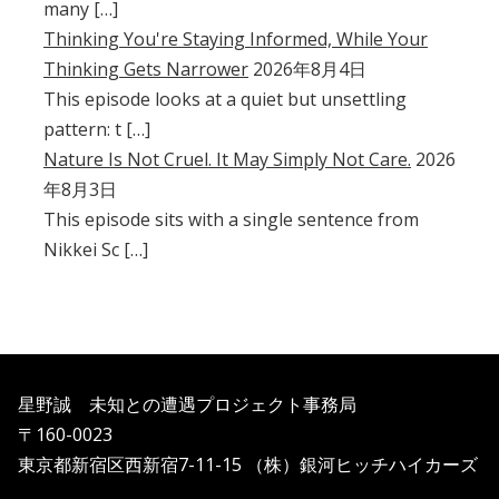
many […]
Thinking You're Staying Informed, While Your
Thinking Gets Narrower
2026年8月4日
This episode looks at a quiet but unsettling
pattern: t […]
Nature Is Not Cruel. It May Simply Not Care.
2026
年8月3日
This episode sits with a single sentence from
Nikkei Sc […]
星野誠 未知との遭遇プロジェクト事務局
〒160-0023
東京都新宿区西新宿7-11-15 （株）銀河ヒッチハイカーズ