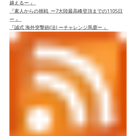
越えるー 』
『素人からの挑戦 ー7大陸最高峰登頂までの1105日
ー 』
『誠式 海外突撃砲(法) ーチャレンジ馬鹿ー 』