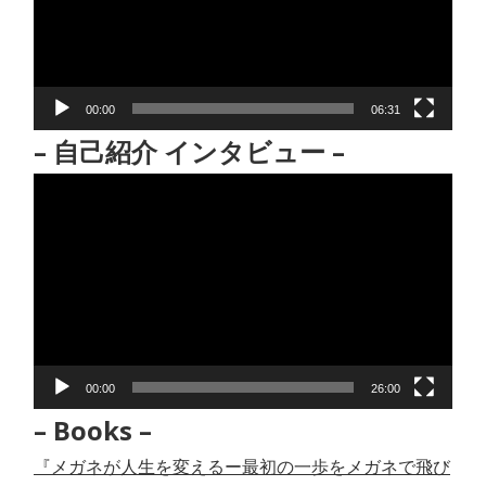
ー
ヤ
ー
00:00
06:31
– 自己紹介 インタビュー –
動
画
プ
レ
ー
ヤ
ー
00:00
26:00
– Books –
『メガネが人生を変えるー最初の一歩をメガネで飛び