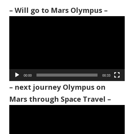
– Will go to Mars Olympus –
動
画
プ
レ
ー
ヤ
ー
00:00
00:33
– next journey Olympus on
Mars through Space Travel –
動
画
プ
レ