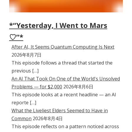
*“Yesterday, I Went to Mars
♡”*
After AI, It Seems Quantum Computing Is Next
2026年8月7日
This episode follows a thread that started the
previous […]
An AI That Took On One of the World's Unsolved
Problems — for $2,000
2026年8月6日
This episode looks at a recent headline — an AI
reporte […]
What the Liveliest Elders Seemed to Have in
Common
2026年8月4日
This episode reflects on a pattern noticed across