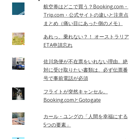
–
航空券はどこで買う？Booking.com・
Trip.com・公式サイトの違いと注意点
まとめ（痛い目にあった側のメモ）
あれっ、乗れない？！ オーストラリア
ETA申請忘れ
佐川急便が不在票をいれない理由。絶
対に受け取りたい書類は、必ず伝票番
号で事前電話が必須
フライトが突然キャンセル。
Booking.comとGotogate
カール・ユングの「人間を幸福にする
5つの要素」