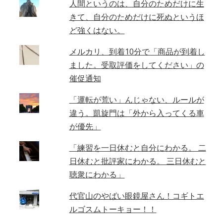
人間というのは、自分のためだけに生
きて、自分のためだけに死ぬというほ
ど強くはない。
メルカリ、到着10分で「商品が到着し
ました。受取評価をしてください」の
催促通知
「運転が荒い」んじゃない、ルールが
違う。凱旋門は「外から入ってくる車
が優先」
「練習を一日休むと自分にわかる。 二
日休むと批評家にわかる。 三日休むと
聴衆にわかる」
代官山のやばい眼鏡屋さん！コギトエ
ルゴスムトーキョー！！