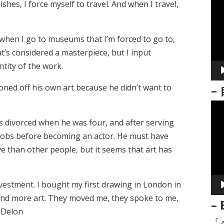
ishes, I force myself to travel. And when I travel,
画
プ
レ
 when I go to museums that I’m forced to go to,
ー
at’s considered a masterpiece, but I input
ヤ
ntity of the work.
ー
ioned off his own art because he didn’t want to
–
動
画
s divorced when he was four, and after serving
プ
 jobs before becoming an actor. He must have
レ
ive than other people, but it seems that art has
ー
ヤ
nvestment. I bought my first drawing in London in
ー
and more art. They moved me, they spoke to me,
– 
 Delon
『