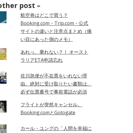
hives
other post –
航空券はどこで買う？
Booking.com・Trip.com・公式
サイトの違いと注意点まとめ（痛
い目にあった側のメモ）
あれっ、乗れない？！ オースト
ラリアETA申請忘れ
佐川急便が不在票をいれない理
由。絶対に受け取りたい書類は、
必ず伝票番号で事前電話が必須
フライトが突然キャンセル。
Booking.comとGotogate
カール・ユングの「人間を幸福に