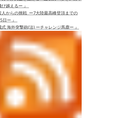
飛び越えるー 』
素人からの挑戦 ー7大陸最高峰登頂までの
05日ー 』
誠式 海外突撃砲(法) ーチャレンジ馬鹿ー 』