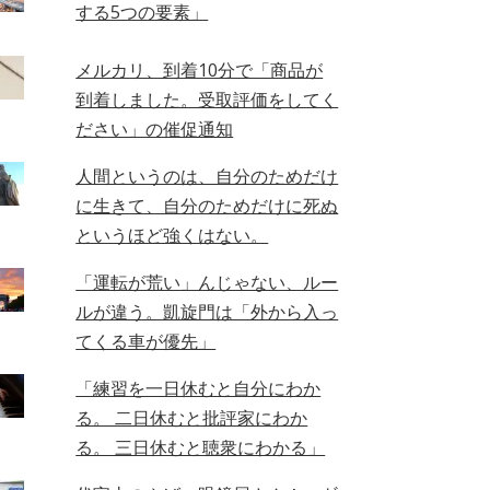
する5つの要素」
メルカリ、到着10分で「商品が
到着しました。受取評価をしてく
ださい」の催促通知
人間というのは、自分のためだけ
に生きて、自分のためだけに死ぬ
というほど強くはない。
「運転が荒い」んじゃない、ルー
ルが違う。凱旋門は「外から入っ
てくる車が優先」
「練習を一日休むと自分にわか
る。 二日休むと批評家にわか
る。 三日休むと聴衆にわかる」