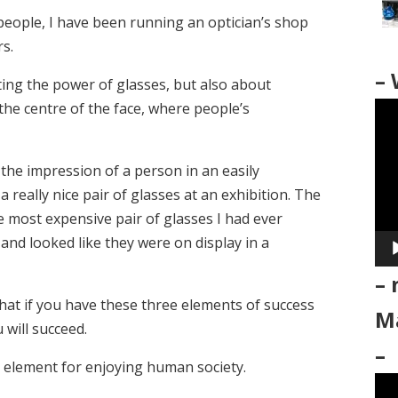
people, I have been running an optician’s shop
rs.
– 
ting the power of glasses, but also about
 the centre of the face, where people’s
動
画
プ
 the impression of a person in an easily
レ
really nice pair of glasses at an exhibition. The
ー
e most expensive pair of glasses I had ever
ヤ
 and looked like they were on display in a
ー
– 
that if you have these three elements of success
Ma
 will succeed.
–
ant element for enjoying human society.
動