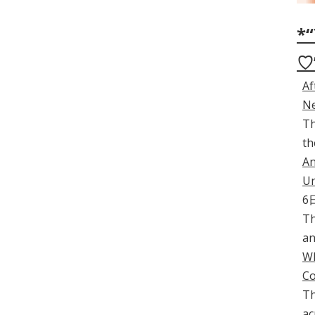
*“
♡
Af
Ne
Th
th
An
Un
6
Th
an
Wh
C
Th
ac