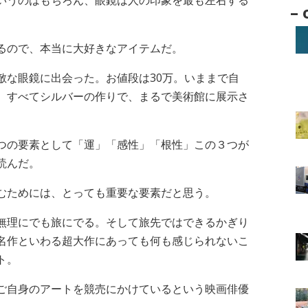
いうのはもちろん、眼鏡は人の印象を最も左右する
Arc
– 
。
–
るので、本当に大好きなアイテムだ。
敵な眼鏡に出会った。お値段は30万。いままで自
。すべてシルバーの作りで、まるで美術館に展示さ
つの要素として「運」「感性」「根性」この３つが
読んだ。
むためには、とっても重要な要素だと思う。
無理にでも旅にでる。そして旅先ではできるかぎり
名作といわる超大作にあっても何も感じられないこ
ト。
ご自身のアートを競売にかけているという映画俳優