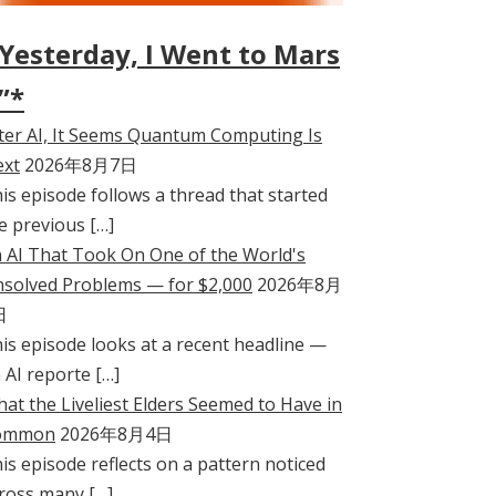
Yesterday, I Went to Mars
”*
ter AI, It Seems Quantum Computing Is
xt
2026年8月7日
is episode follows a thread that started
e previous […]
 AI That Took On One of the World's
solved Problems — for $2,000
2026年8月
日
is episode looks at a recent headline —
 AI reporte […]
at the Liveliest Elders Seemed to Have in
ommon
2026年8月4日
is episode reflects on a pattern noticed
ross many […]