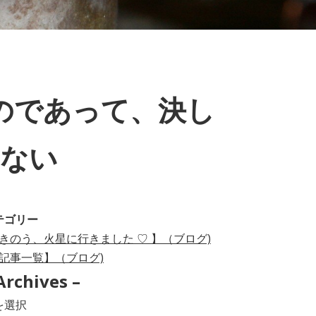
のであって、決し
はない
テゴリー
きのう、火星に行きました ♡ 】（ブログ)
記事一覧】（ブログ)
Archives –