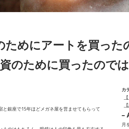
のためにアートを買った
資のために買ったので
カ
【
【
宿と銀座で15年ほどメガネ屋を営ませてもらって
– 
–