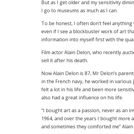
But as I get older and my sensitivity dimin
I go to museums as much as I can.
To be honest, I often don’t feel anything
even if I see a blockbuster work of art th
information into myself first with the qua
Film actor Alain Delon, who recently auct
sell it after his death.
Now Alain Delon is 87, Mr Delon’s parent
in the French navy, he worked in various
felt a lot in his life and been more sensit
also had a great influence on his life.
“I bought art as a passion, never as an i
1964, and over the years I bought more 
and sometimes they comforted me” Alain