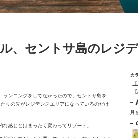
ル、セントサ島のレジ
カ
【
【
の、ランニングをしてなかったので、セントサ島を
– 
あたりの先がレジデンスエリアになっているのだけ
–
Arc
– 
的な感じとはまったく変わってリゾート。
–