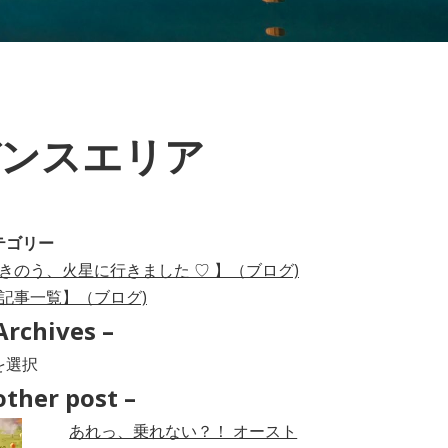
デンスエリア
テゴリー
きのう、火星に行きました ♡ 】（ブログ)
記事一覧】（ブログ)
Archives –
hives
other post –
あれっ、乗れない？！ オースト