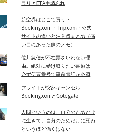
ラリアETA申請忘れ
航空券はどこで買う？
Booking.com・Trip.com・公式
サイトの違いと注意点まとめ（痛
い目にあった側のメモ）
佐川急便が不在票をいれない理
由。絶対に受け取りたい書類は、
必ず伝票番号で事前電話が必須
フライトが突然キャンセル。
Booking.comとGotogate
人間というのは、自分のためだけ
に生きて、自分のためだけに死ぬ
というほど強くはない。