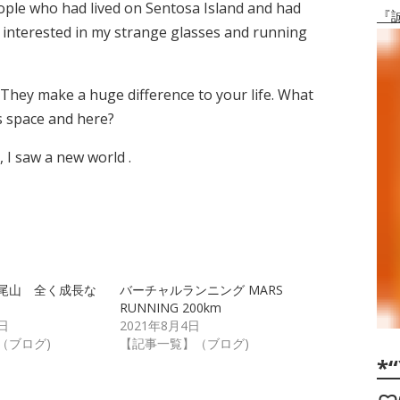
ple who had lived on Sentosa Island and had
『
e interested in my strange glasses and running
 They make a huge difference to your life. What
s space and here?
 I saw a new world .
尾山 全く成長な
バーチャルランニング MARS
RUNNING 200km
日
2021年8月4日
（ブログ)
【記事一覧】（ブログ)
*“