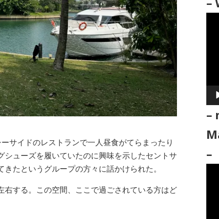
– 
動
画
プ
レ
ー
ヤ
ー
– 
Ma
シーサイドのレストランで一人昼食がてらまったり
–
グシューズを履いていたのに興味を示したセントサ
てきたというグループの方々に話かけられた。
動
画
左右する。この空間、ここで過ごされている方はど
プ
レ