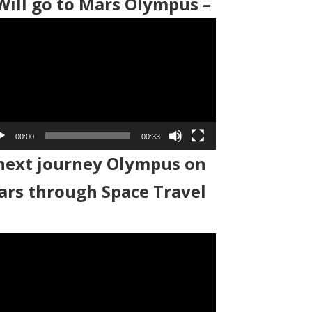
Will go to Mars Olympus –
00:00
00:33
next journey Olympus on
rs through Space Travel