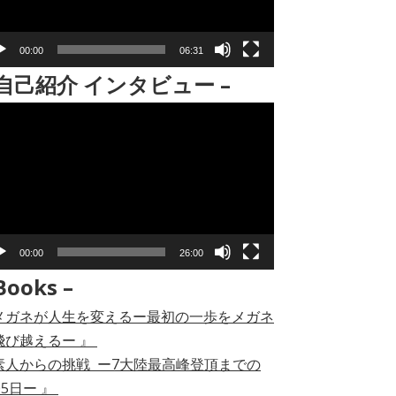
00:00
06:31
 自己紹介 インタビュー –
00:00
26:00
Books –
メガネが人生を変えるー最初の一歩をメガネ
飛び越えるー 』
素人からの挑戦 ー7大陸最高峰登頂までの
05日ー 』