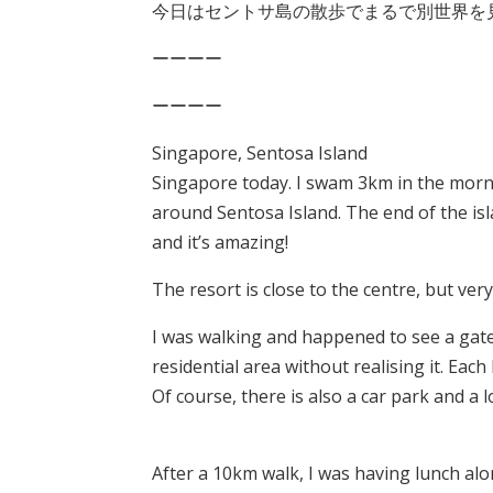
今日はセントサ島の散歩でまるで別世界を
ーーーー
ーーーー
Singapore, Sentosa Island
Singapore today. I swam 3km in the morni
around Sentosa Island. The end of the isl
and it’s amazing!
The resort is close to the centre, but ver
I was walking and happened to see a gate 
residential area without realising it. Eac
Of course, there is also a car park and a lo
After a 10km walk, I was having lunch alo