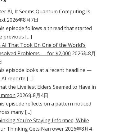
”*
ter AI, It Seems Quantum Computing Is
xt
2026年8月7日
is episode follows a thread that started
e previous […]
 AI That Took On One of the World's
solved Problems — for $2,000
2026年8月
日
is episode looks at a recent headline —
 AI reporte […]
at the Liveliest Elders Seemed to Have in
ommon
2026年8月4日
is episode reflects on a pattern noticed
ross many […]
inking You're Staying Informed, While
ur Thinking Gets Narrower
2026年8月4