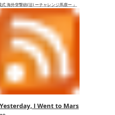
誠式 海外突撃砲(法) ーチャレンジ馬鹿ー 』
Yesterday, I Went to Mars