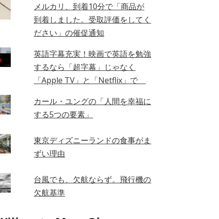
メルカリ、到着10分で「商品が
到着しました。受取評価をしてく
ださい」の催促通知
英語字幕充実！映画で英語を勉強
するなら「超字幕」じゃなく
「Apple TV」と「Netflix」で
カール・ユングの「人間を幸福に
する5つの要素」
東京ディズニーランドの食事がま
ずい理由
台風でも、欠航ならず。飛行機の
欠航基準