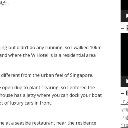
ー
見た。
ヤ
ー
–
動
画
ng but didn’t do any running, so I walked 10km
プ
and where the W Hotel is is a residential area
レ
ー
y different from the urban feel of Singapore.
ヤ
ー
open due to plant clearing, so I entered the
– 
h house has a jetty where you can dock your boat.
『
t of luxury cars in front.
で
『
ne at a seaside restaurant near the residence
11