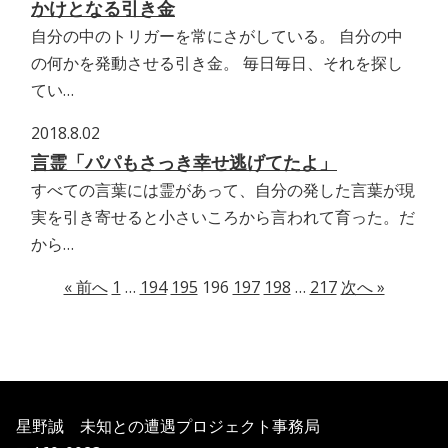
かけとなる引き金
自分の中のトリガーを常にさがしている。 自分の中
の何かを発動させる引き金。 毎日毎日、それを探し
てい…
2018.8.02
言霊「パパもさっき幸せ逃げてたよ」
すべての言葉には霊があって、自分の発した言葉が現
実を引き寄せると小さいころから言われて育った。だ
から…
« 前へ
1
…
194
195
196
197
198
…
217
次へ »
星野誠 未知との遭遇プロジェクト事務局