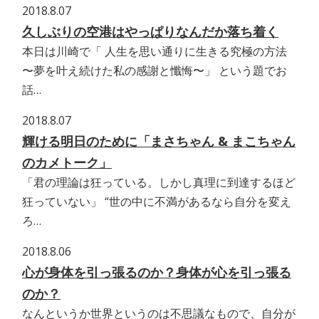
2018.8.07
久しぶりの空港はやっぱりなんだか落ち着く
本日は川崎で「 人生を思い通りに生きる究極の方法
〜夢を叶え続けた私の感謝と懺悔〜」 という題でお
話…
2018.8.07
輝ける明日のために「まさちゃん & まこちゃん
のカメトーク」
「君の理論は狂っている。しかし真理に到達するほど
狂っていない」 “世の中に不満があるなら自分を変え
ろ…
2018.8.06
心が身体を引っ張るのか？身体が心を引っ張る
のか？
なんというか世界というのは不思議なもので、自分が