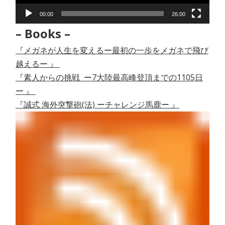
ー
00:00
26:00
– Books –
『メガネが人生を変えるー最初の一歩をメガネで飛び
越えるー 』
『素人からの挑戦 ー7大陸最高峰登頂までの1105日
ー 』
『誠式 海外突撃砲(法) ーチャレンジ馬鹿ー 』