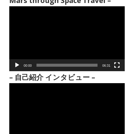
Mars through Space Travel –
動
画
プ
レ
ー
ヤ
ー
00:00
06:31
– 自己紹介 インタビュー –
動
画
プ
レ
ー
ヤ