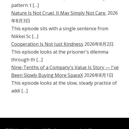
pattern: t […]
Nature Is Not Cruel. It May Simply Not Care.
2026
年8月3日
This episode sits with a single sentence from
Nikkei Sc […]
Cooperation Is Not Just Kindness
2026年8月2日
This episode looks at the prisoner's dilemma
through th […]
Nine-Tenths of a Company's Value Is Story — I've
Been Slowly Buying More SpaceX
2026年8月1日
This episode looks at the slow, steady practice of
addi […]