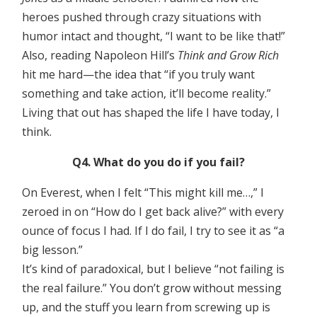
heroes pushed through crazy situations with
humor intact and thought, “I want to be like that!”
Also, reading Napoleon Hill’s
Think and Grow Rich
hit me hard—the idea that “if you truly want
something and take action, it’ll become reality.”
Living that out has shaped the life I have today, I
think.
Q4. What do you do if you fail?
On Everest, when I felt “This might kill me…,” I
zeroed in on “How do I get back alive?” with every
ounce of focus I had. If I do fail, I try to see it as “a
big lesson.”
It’s kind of paradoxical, but I believe “not failing is
the real failure.” You don’t grow without messing
up, and the stuff you learn from screwing up is