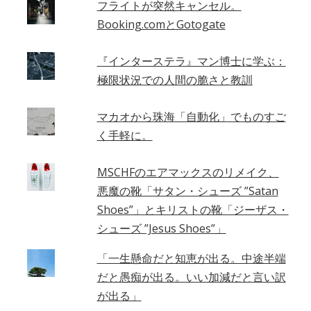
フライトが突然キャンセル。
Booking.comとGotogate
『インターステラ』マン博士に学ぶ：
極限状況での人間の脆さと教訓
マカオから珠海「自動化」でものすご
く手軽に。
MSCHFのエアマックスのリメイク、
悪魔の靴「サタン・シューズ ”Satan
Shoes”」とキリストの靴「ジーザス・
シューズ ”Jesus Shoes”」
「一生懸命だと知恵が出る。中途半端
だと愚痴が出る。いい加減だと言い訳
が出る」