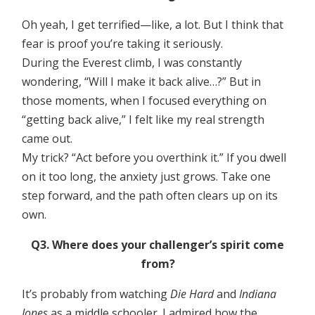
Oh yeah, I get terrified—like, a lot. But I think that
fear is proof you’re taking it seriously.
During the Everest climb, I was constantly
wondering, “Will I make it back alive…?” But in
those moments, when I focused everything on
“getting back alive,” I felt like my real strength
came out.
My trick? “Act before you overthink it.” If you dwell
on it too long, the anxiety just grows. Take one
step forward, and the path often clears up on its
own.
Q3. Where does your challenger’s spirit come
from?
It’s probably from watching
Die Hard
and
Indiana
Jones
as a middle schooler. I admired how the