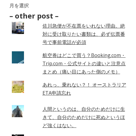
–
Archives
– other post –
–
佐川急便が不在票をいれない理由。絶
対に受け取りたい書類は、必ず伝票番
号で事前電話が必須
航空券はどこで買う？Booking.com・
Trip.com・公式サイトの違いと注意点
まとめ（痛い目にあった側のメモ）
あれっ、乗れない？！ オーストラリア
ETA申請忘れ
人間というのは、自分のためだけに生
きて、自分のためだけに死ぬというほ
ど強くはない。