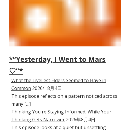
*“Yesterday, I Went to Mars
♡”*
What the Liveliest Elders Seemed to Have in
Common
2026年8月4日
This episode reflects on a pattern noticed across
many […]
Thinking You're Staying Informed, While Your
Thinking Gets Narrower
2026年8月4日
This episode looks at a quiet but unsettling