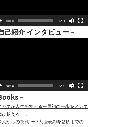
00:00
06:31
 自己紹介 インタビュー –
00:00
26:00
Books –
メガネが人生を変えるー最初の一歩をメガネ
飛び越えるー 』
素人からの挑戦 ー7大陸最高峰登頂までの