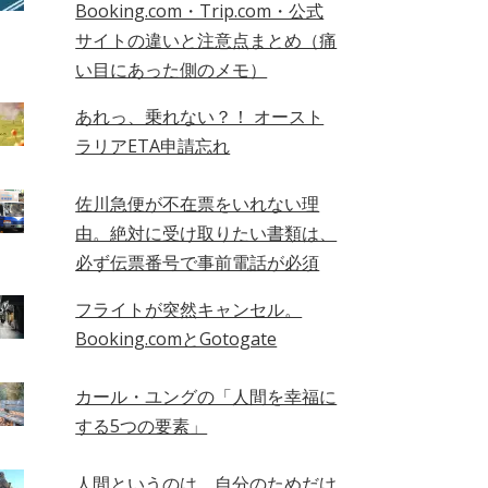
Booking.com・Trip.com・公式
サイトの違いと注意点まとめ（痛
い目にあった側のメモ）
あれっ、乗れない？！ オースト
ラリアETA申請忘れ
佐川急便が不在票をいれない理
由。絶対に受け取りたい書類は、
必ず伝票番号で事前電話が必須
フライトが突然キャンセル。
Booking.comとGotogate
カール・ユングの「人間を幸福に
する5つの要素」
人間というのは、自分のためだけ