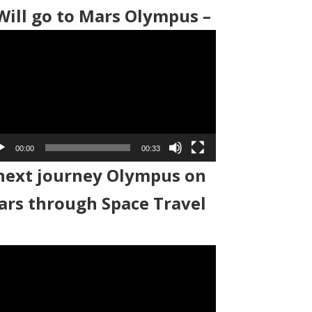
Will go to Mars Olympus –
00:00
00:33
next journey Olympus on
rs through Space Travel