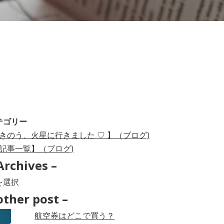
テゴリー
きのう、火星に行きました ♡ 】（ブログ)
記事一覧】（ブログ)
Archives –
hives
other post –
航空券はどこで買う？