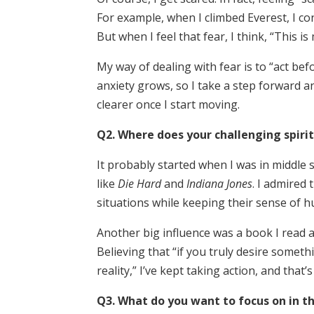
For example, when I climbed Everest, I cons
But when I feel that fear, I think, “This i
My way of dealing with fear is to “act befo
anxiety grows, so I take a step forward 
clearer once I start moving.
Q2. Where does your challenging spir
It probably started when I was in middle 
like
Die Hard
and
Indiana Jones
. I admired 
situations while keeping their sense of h
Another big influence was a book I read a
Believing that “if you truly desire somethi
reality,” I’ve kept taking action, and that
Q3. What do you want to focus on in t