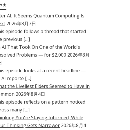
”*
ter AI, It Seems Quantum Computing Is
xt
2026年8月7日
is episode follows a thread that started
e previous […]
 AI That Took On One of the World's
solved Problems — for $2,000
2026年8月
日
is episode looks at a recent headline —
 AI reporte […]
at the Liveliest Elders Seemed to Have in
ommon
2026年8月4日
is episode reflects on a pattern noticed
ross many […]
inking You're Staying Informed, While
ur Thinking Gets Narrower
2026年8月4