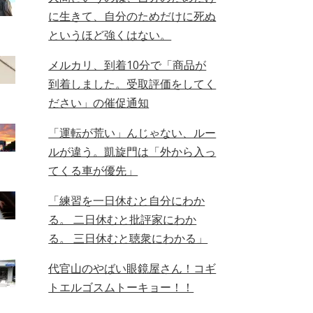
に生きて、自分のためだけに死ぬ
というほど強くはない。
メルカリ、到着10分で「商品が
到着しました。受取評価をしてく
ださい」の催促通知
「運転が荒い」んじゃない、ルー
ルが違う。凱旋門は「外から入っ
てくる車が優先」
「練習を一日休むと自分にわか
る。 二日休むと批評家にわか
る。 三日休むと聴衆にわかる」
代官山のやばい眼鏡屋さん！コギ
トエルゴスムトーキョー！！