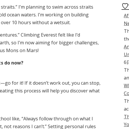
♡
traits.” I’m planning to swim across straits
old ocean waters. I’m working on building
Af
over 10 hours without a wetsuit.
Ne
Th
ntures.” Climbing Everest felt like I’d
th
rth, so I’m now aiming for bigger challenges,
An
mpus Mons on Mars!
Un
6
ts do now?
Th
an
—go for it! If it doesn’t work out, you can stop,
Wh
peating this process will help you discover what
C
Th
ac
Th
chool like, “Always follow through on what I
Yo
t, not reasons I can’t.” Setting personal rules