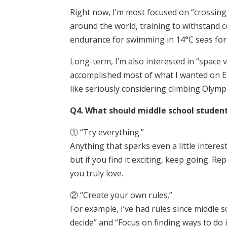
Right now, I’m most focused on “crossing s
around the world, training to withstand c
endurance for swimming in 14°C seas for 
Long-term, I’m also interested in “space ve
accomplished most of what I wanted on Ea
like seriously considering climbing Oly
Q4. What should middle school studen
① “Try everything.”
Anything that sparks even a little interest
but if you find it exciting, keep going. Re
you truly love.
② “Create your own rules.”
For example, I’ve had rules since middle s
decide” and “Focus on finding ways to do i