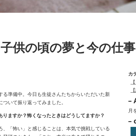
子供の頃の夢と今の仕事
カ
【
【
する準備中。今日も生徒さんたちからいただいた新
– 
について振り返ってみました。
–
はありますか？怖くなったときはどうしてますか？
Arc
– 
–
ろ、「怖い」と感じることは、本気で挑戦している