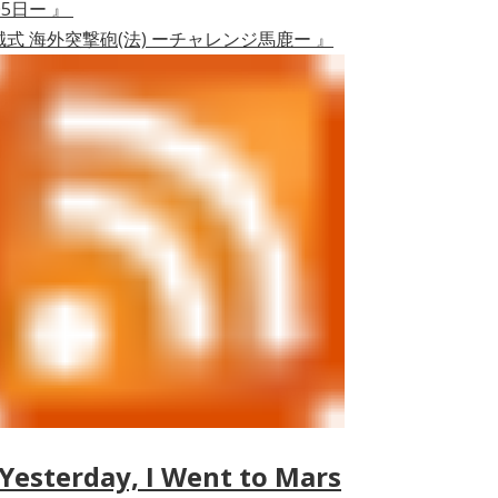
05日ー 』
誠式 海外突撃砲(法) ーチャレンジ馬鹿ー 』
Yesterday, I Went to Mars