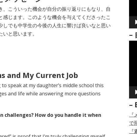
ー
き、こういった機会が自分の振り返りにもなり、自
ヤ
と感じます。このような機会を与えてくださったこ
ー
少しでも中学生の今後の人生に響けば良いなと思い
–
たいと思います。
動
画
プ
レ
s and My Current Job
ー
 to speak at my daughter’s middle school this
ヤ
nges and life while answering more questions
ー
– 
『
on challenges? How do you handle it when
で
『
cared” is proof that I’m truly challenging myself.