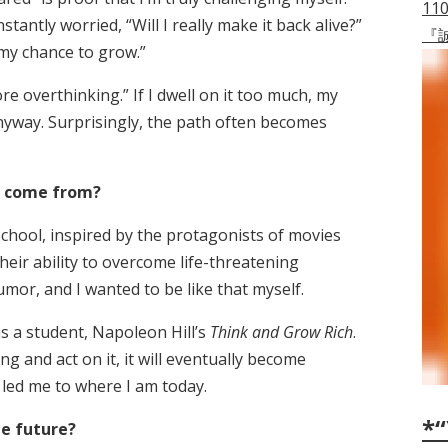
11
tantly worried, “Will I really make it back alive?”
『
s my chance to grow.”
re overthinking.” If I dwell on it too much, my
anyway. Surprisingly, the path often becomes
it come from?
school, inspired by the protagonists of movies
their ability to overcome life-threatening
umor, and I wanted to be like that myself.
s a student, Napoleon Hill’s
Think and Grow Rich
.
ng and act on it, it will eventually become
’s led me to where I am today.
*“
he future?