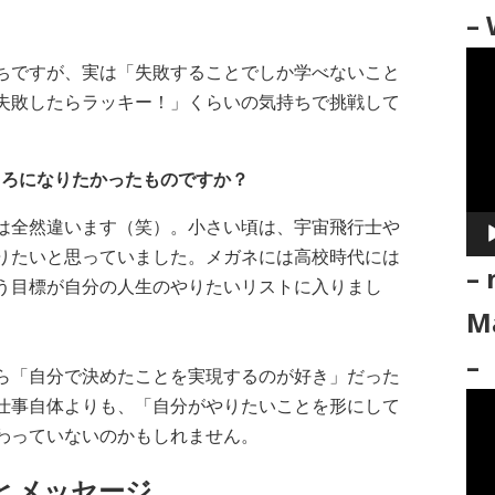
– 
動
ちですが、実は「失敗することでしか学べないこと
画
失敗したらラッキー！」くらいの気持ちで挑戦して
プ
レ
のころになりたかったものですか？
ー
ヤ
は全然違います（笑）。小さい頃は、宇宙飛行士や
ー
りたいと思っていました。メガネには高校時代には
– 
う目標が自分の人生のやりたいリストに入りまし
Ma
–
ら「自分で決めたことを実現するのが好き」だった
動
仕事自体よりも、「自分がやりたいことを形にして
画
わっていないのかもしれません。
プ
とメッセージ
レ