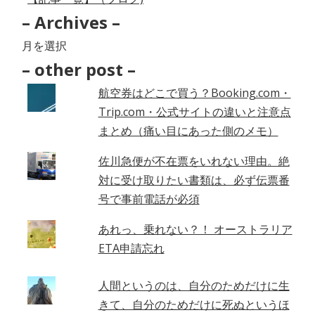
– Archives –
–
Archives
– other post –
–
航空券はどこで買う？Booking.com・
Trip.com・公式サイトの違いと注意点
まとめ（痛い目にあった側のメモ）
佐川急便が不在票をいれない理由。絶
対に受け取りたい書類は、必ず伝票番
号で事前電話が必須
あれっ、乗れない？！ オーストラリア
ETA申請忘れ
人間というのは、自分のためだけに生
きて、自分のためだけに死ぬというほ