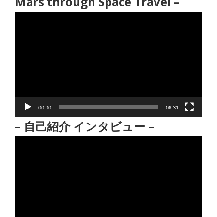
Mars through Space Travel –
動
画
プ
レ
ー
ヤ
ー
00:00
06:31
– 自己紹介 インタビュー –
動
画
プ
レ
ー
ヤ