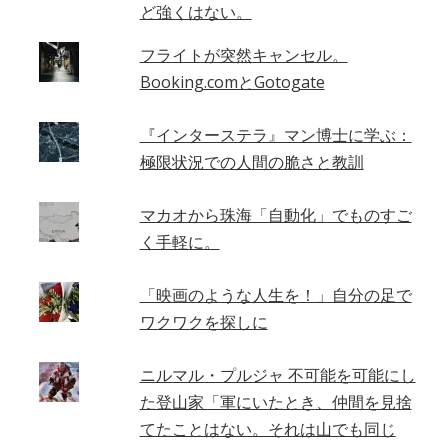
ど強くはない。
フライトが突然キャンセル。
Booking.comとGotogate
『インターステラ』マン博士に学ぶ：
極限状況での人間の脆さと教訓
マカオから珠海「自動化」でものすご
く手軽に。
「映画のような人生を！」自分の足で
ワクワクを探しに
ニルマル・プルジャ 不可能を可能にし
た登山家「軍にいたとき、仲間を見捨
てたことはない。それは山でも同じ