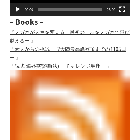
ー
00:00
26:00
– Books –
『メガネが人生を変えるー最初の一歩をメガネで飛び
越えるー 』
『素人からの挑戦 ー7大陸最高峰登頂までの1105日
ー 』
『誠式 海外突撃砲(法) ーチャレンジ馬鹿ー 』