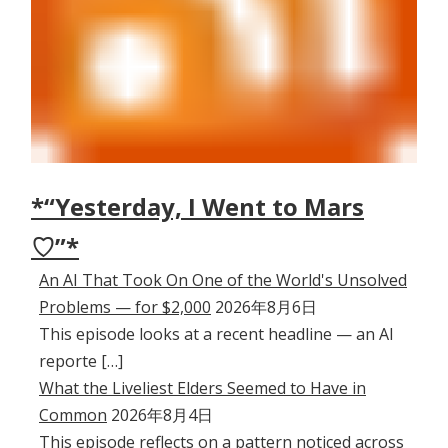
*“Yesterday, I Went to Mars
♡”*
An AI That Took On One of the World's Unsolved
Problems — for $2,000
2026年8月6日
This episode looks at a recent headline — an AI
reporte […]
What the Liveliest Elders Seemed to Have in
Common
2026年8月4日
This episode reflects on a pattern noticed across