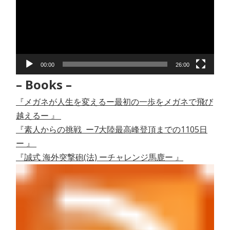
レ
ー
ヤ
ー
00:00
26:00
– Books –
『メガネが人生を変えるー最初の一歩をメガネで飛び
越えるー 』
『素人からの挑戦 ー7大陸最高峰登頂までの1105日
ー 』
『誠式 海外突撃砲(法) ーチャレンジ馬鹿ー 』