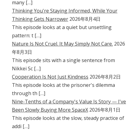
many […]
Thinking You're Staying Informed, While Your
Thinking Gets Narrower
2026年8月4日
This episode looks at a quiet but unsettling
pattern: t […]
Nature Is Not Cruel. It May Simply Not Care.
2026
年8月3日
This episode sits with a single sentence from
Nikkei Sc […]
Cooperation Is Not Just Kindness
2026年8月2日
This episode looks at the prisoner's dilemma
through th […]
Nine-Tenths of a Company's Value Is Story — I've
Been Slowly Buying More SpaceX
2026年8月1日
This episode looks at the slow, steady practice of
addi […]