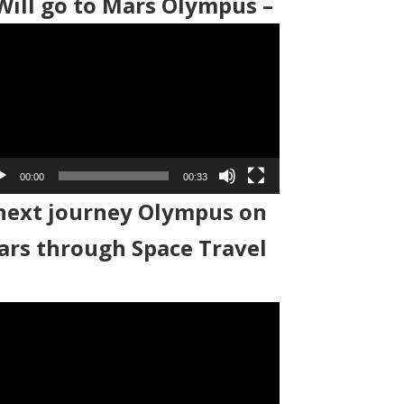
Will go to Mars Olympus –
00:00
00:33
next journey Olympus on
rs through Space Travel