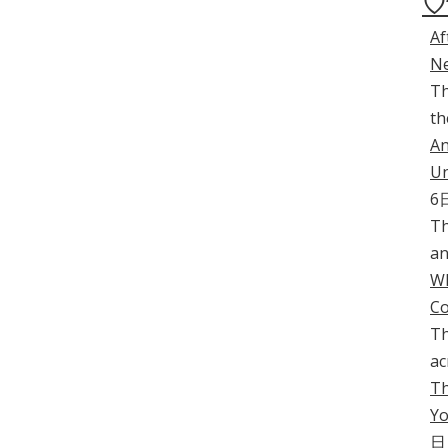
♡
Af
Ne
Th
th
An
Un
6
Th
an
Wh
C
Th
ac
Th
Yo
日