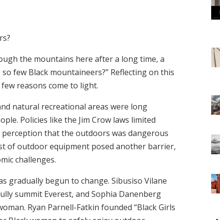
rs?
ough the mountains here after a long time, a
so few Black mountaineers?” Reflecting on this
a few reasons come to light.
and natural recreational areas were long
ple. Policies like the Jim Crow laws limited
 a perception that the outdoors was dangerous
cost of outdoor equipment posed another barrier,
omic challenges.
has gradually begun to change. Sibusiso Vilane
sfully summit Everest, and Sophia Danenberg
 woman. Ryan Parnell-Fatkin founded “Black Girls