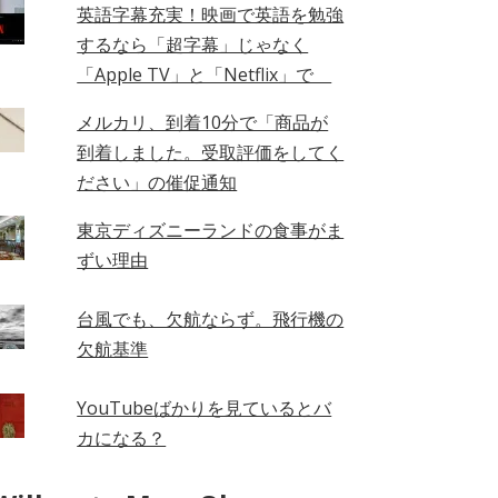
英語字幕充実！映画で英語を勉強
するなら「超字幕」じゃなく
「Apple TV」と「Netflix」で
メルカリ、到着10分で「商品が
到着しました。受取評価をしてく
ださい」の催促通知
東京ディズニーランドの食事がま
ずい理由
台風でも、欠航ならず。飛行機の
欠航基準
YouTubeばかりを見ているとバ
カになる？