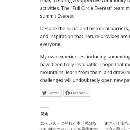
Hike,” creating a supportive community 
activities. The “Full Circle Everest” team 
summit Everest.
Despite the social and historical barrie
and inspiration that nature provides are
everyone.
My own experiences, including summiting 
have been truly invaluable. I hope that m
mountains, learn from them, and draw in
challenges will undoubtedly open new pa
Twitter
Facebook
関連
エベレストに登れた本『私はな
まさか！南谷
ぜ80歳でエベレストを目指すの
は血が繋がっ