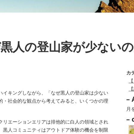
ぜ黒人の登山家が少ないの
カ
【
【
ハイキングしながら、「なぜ黒人の登山家は少ない
– 
的・社会的な観点から考えてみると、いくつかの理
–
Arc
– 
クリエーションエリアは排他的に白人の領域とされ
–
、黒人コミュニティはアウトドア体験の機会を制限