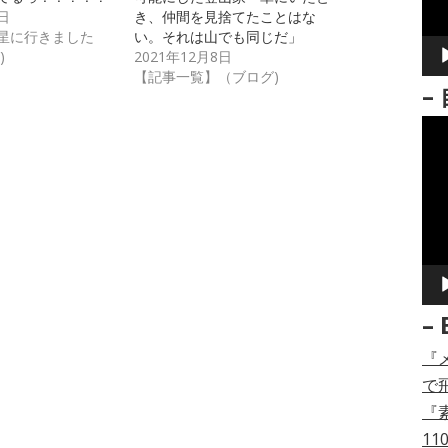
ー
日
き、仲間を見捨てたことはな
ヤ
星に行きました
い。それは山でも同じだ」
)
2021年12月8日
ー
【記事一覧】（ブログ)
–
動
画
プ
レ
ー
ヤ
ー
– 
『
で
『
11