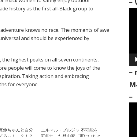
– 
for Black women to safely enjoy outdoor
made history as the first all-Black group to
動
画
プ
rs, adventure knows no race. The moments of awe
レ
 universal and should be experienced by
ー
ヤ
the highest peaks on all seven continents,
ー
ore people will come to know the joys of the
– 
spiration. Taking action and embracing
Ma
ths for everyone.
–
動
画
プ
真鈴ちゃんと自分
ニルマル・プルジャ 不可能を
レ
てるっ！！？！？
可能にした登山家「軍にいたと