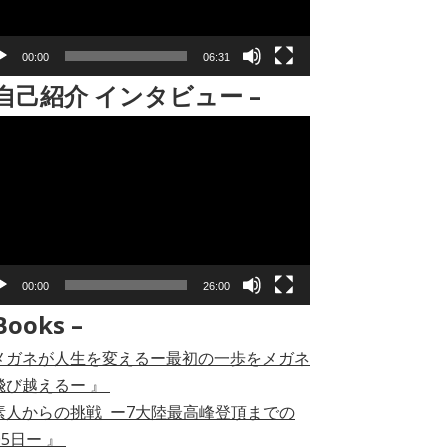
00:00
06:31
 自己紹介 インタビュー –
00:00
26:00
Books –
メガネが人生を変えるー最初の一歩をメガネ
飛び越えるー 』
素人からの挑戦 ー7大陸最高峰登頂までの
05日ー 』