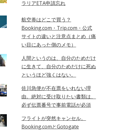
ラリアETA申請忘れ
航空券はどこで買う？
Booking.com・Trip.com・公式
サイトの違いと注意点まとめ（痛
い目にあった側のメモ）
人間というのは、自分のためだけ
に生きて、自分のためだけに死ぬ
というほど強くはない。
佐川急便が不在票をいれない理
由。絶対に受け取りたい書類は、
必ず伝票番号で事前電話が必須
フライトが突然キャンセル。
Booking.comとGotogate