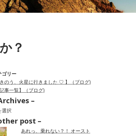
か？
テゴリー
きのう、火星に行きました ♡ 】（ブログ)
記事一覧】（ブログ)
Archives –
hives
other post –
あれっ、乗れない？！ オースト