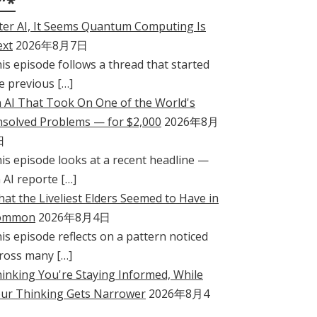
”*
ter AI, It Seems Quantum Computing Is
xt
2026年8月7日
is episode follows a thread that started
e previous […]
 AI That Took On One of the World's
solved Problems — for $2,000
2026年8月
日
is episode looks at a recent headline —
 AI reporte […]
at the Liveliest Elders Seemed to Have in
ommon
2026年8月4日
is episode reflects on a pattern noticed
ross many […]
inking You're Staying Informed, While
ur Thinking Gets Narrower
2026年8月4