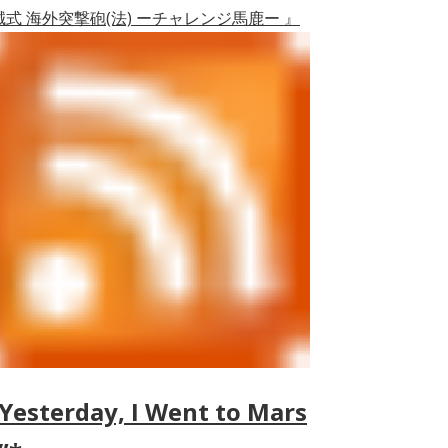
誠式 海外突撃砲(法) ーチャレンジ馬鹿ー 』
Yesterday, I Went to Mars