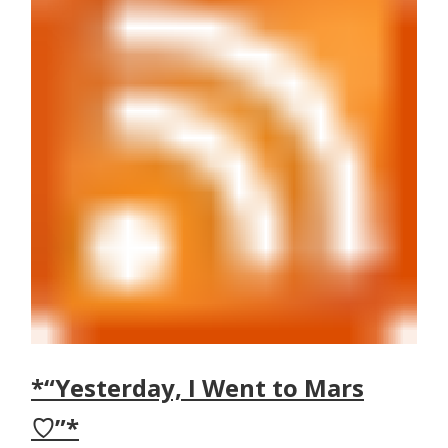
*“Yesterday, I Went to Mars
♡”*