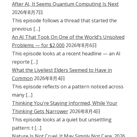
After AI, It Seems Quantum Computing Is Next
2026年8月7日
This episode follows a thread that started the
previous […]
An AI That Took On One of the World's Unsolved
Problems — for $2,000
2026年8月6日
This episode looks at a recent headline — an AI
reporte […]
What the Liveliest Elders Seemed to Have in
Common
2026年8月4日
This episode reflects on a pattern noticed across
many […]
Thinking You're Staying Informed, While Your
Thinking Gets Narrower
2026年8月4日
This episode looks at a quiet but unsettling
pattern: t […]
Nature Is Not Cruel. It May Simply Not Care.
2026