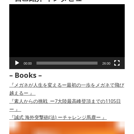
動
画
プ
レ
ー
ヤ
ー
00:00
26:00
– Books –
『メガネが人生を変えるー最初の一歩をメガネで飛び
越えるー 』
『素人からの挑戦 ー7大陸最高峰登頂までの1105日
ー 』
『誠式 海外突撃砲(法) ーチャレンジ馬鹿ー 』