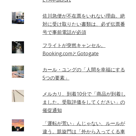
佐川急便が不在票をいれない理由。絶
対に受け取りたい書類は、必ず伝票番
号で事前電話が必須
フライトが突然キャンセル。
Booking.comとGotogate
カール・ユングの「人間を幸福にする
5つの要素」
メルカリ、到着10分で「商品が到着し
ました。受取評価をしてください」の
催促通知
「運転が荒い」んじゃない、ルールが
違う。凱旋門は「外から入ってくる車