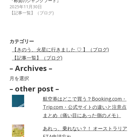
『称賛のジャンクフード』
2025年11月30日
【記事一覧】（ブログ)
カテゴリー
【きのう、火星に行きました ♡ 】（ブログ)
【記事一覧】（ブログ)
– Archives –
–
Archives
– other post –
–
航空券はどこで買う？Booking.com・
Trip.com・公式サイトの違いと注意点
まとめ（痛い目にあった側のメモ）
あれっ、乗れない？！ オーストラリア
ETA申請忘れ