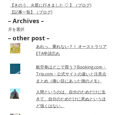
【きのう、火星に行きました ♡ 】（ブログ)
【記事一覧】（ブログ)
– Archives –
–
Archives
– other post –
–
あれっ、乗れない？！ オーストラリア
ETA申請忘れ
航空券はどこで買う？Booking.com・
Trip.com・公式サイトの違いと注意点
まとめ（痛い目にあった側のメモ）
人間というのは、自分のためだけに生
きて、自分のためだけに死ぬというほ
ど強くはない。