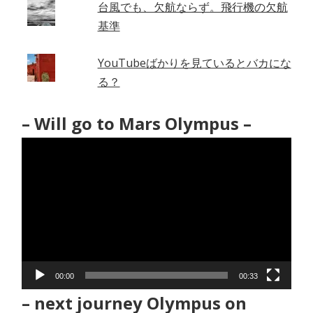
台風でも、欠航ならず。飛行機の欠航
基準
YouTubeばかりを見ているとバカにな
る？
– Will go to Mars Olympus –
動
画
プ
レ
ー
ヤ
ー
00:00
00:33
– next journey Olympus on