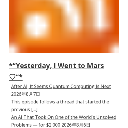
*“Yesterday, I Went to Mars
♡”*
After AI, It Seems Quantum Computing Is Next
2026年8月7日
This episode follows a thread that started the
previous […]
An AI That Took On One of the World's Unsolved
Problems — for $2,000
2026年8月6日