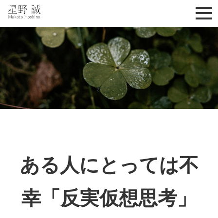
星野誠 makoto hoshino
ある人にとっては不
幸「反実仮想思考」