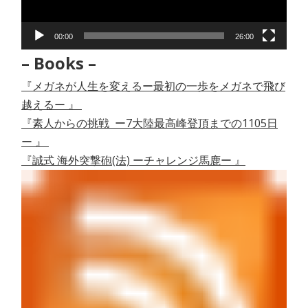
ヤ
ー
00:00
26:00
– Books –
『メガネが人生を変えるー最初の一歩をメガネで飛び
越えるー 』
『素人からの挑戦 ー7大陸最高峰登頂までの1105日
ー 』
『誠式 海外突撃砲(法) ーチャレンジ馬鹿ー 』