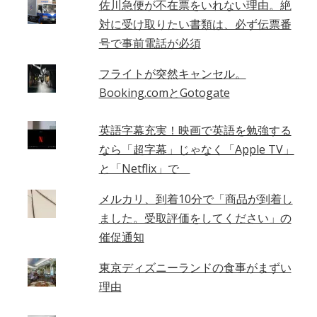
佐川急便が不在票をいれない理由。絶
対に受け取りたい書類は、必ず伝票番
号で事前電話が必須
フライトが突然キャンセル。
Booking.comとGotogate
英語字幕充実！映画で英語を勉強する
なら「超字幕」じゃなく「Apple TV」
と「Netflix」で
メルカリ、到着10分で「商品が到着し
ました。受取評価をしてください」の
催促通知
東京ディズニーランドの食事がまずい
理由