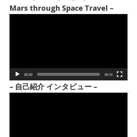
Mars through Space Travel –
動
画
プ
レ
ー
ヤ
ー
00:00
06:31
– 自己紹介 インタビュー –
動
画
プ
レ
ー