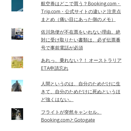
航空券はどこで買う？Booking.com・
Trip.com・公式サイトの違いと注意点
まとめ（痛い目にあった側のメモ）
佐川急便が不在票をいれない理由。絶
対に受け取りたい書類は、必ず伝票番
号で事前電話が必須
あれっ、乗れない？！ オーストラリア
ETA申請忘れ
人間というのは、自分のためだけに生
きて、自分のためだけに死ぬというほ
ど強くはない。
フライトが突然キャンセル。
Booking.comとGotogate