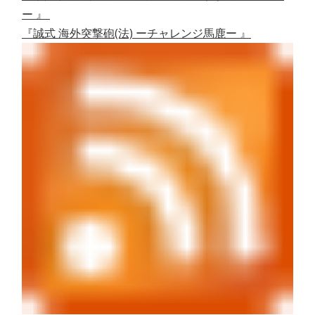
ー 』
『誠式 海外突撃砲(法) ーチャレンジ馬鹿ー 』