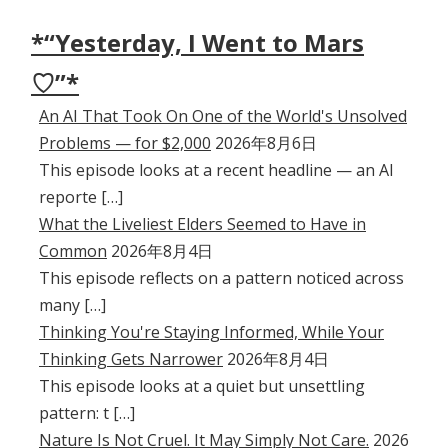
*“Yesterday, I Went to Mars
♡”*
An AI That Took On One of the World's Unsolved
Problems — for $2,000
2026年8月6日
This episode looks at a recent headline — an AI
reporte […]
What the Liveliest Elders Seemed to Have in
Common
2026年8月4日
This episode reflects on a pattern noticed across
many […]
Thinking You're Staying Informed, While Your
Thinking Gets Narrower
2026年8月4日
This episode looks at a quiet but unsettling
pattern: t […]
Nature Is Not Cruel. It May Simply Not Care.
2026