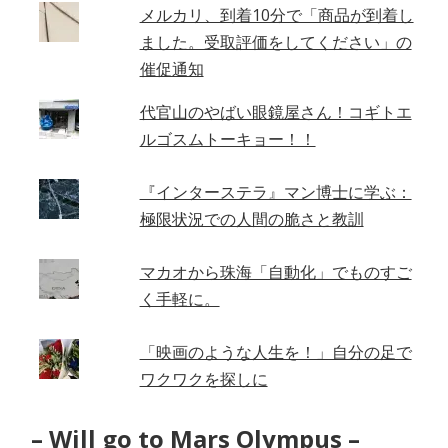
メルカリ、到着10分で「商品が到着し
ました。受取評価をしてください」の
催促通知
代官山のやばい眼鏡屋さん！コギトエ
ルゴスムトーキョー！！
『インターステラ』マン博士に学ぶ：
極限状況での人間の脆さと教訓
マカオから珠海「自動化」でものすご
く手軽に。
「映画のような人生を！」自分の足で
ワクワクを探しに
– Will go to Mars Olympus –