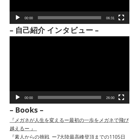
ヤ
ー
00:00
06:31
– 自己紹介 インタビュー –
動
画
プ
レ
ー
ヤ
ー
00:00
26:00
– Books –
『メガネが人生を変えるー最初の一歩をメガネで飛び
越えるー 』
『素人からの挑戦 ー7大陸最高峰登頂までの1105日