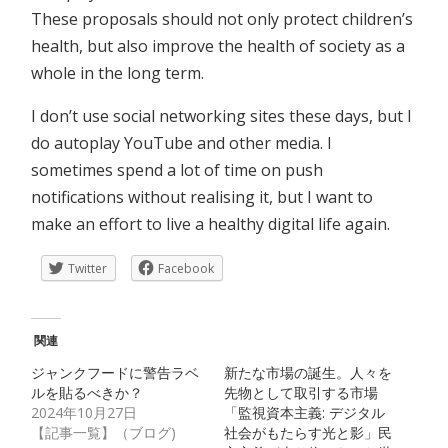
These proposals should not only protect children’s
health, but also improve the health of society as a
whole in the long term.
I don’t use social networking sites these days, but I
do autoplay YouTube and other media. I
sometimes spend a lot of time on push
notifications without realising it, but I want to
make an effort to live a healthy digital life again.
Twitter
Facebook
関連
ジャンクフードに警告ラベ
新たな市場の誕生。人々を
ルを貼るべきか？
先物として取引する市場
2024年10月27日
「監視資本主義: デジタル
【記事一覧】（ブログ)
社会がもたらす光と影」民