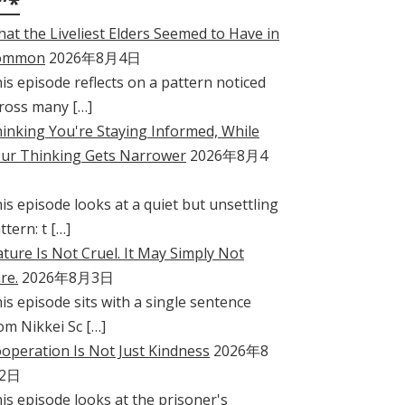
”*
at the Liveliest Elders Seemed to Have in
ommon
2026年8月4日
is episode reflects on a pattern noticed
ross many […]
inking You're Staying Informed, While
ur Thinking Gets Narrower
2026年8月4
is episode looks at a quiet but unsettling
ttern: t […]
ture Is Not Cruel. It May Simply Not
re.
2026年8月3日
is episode sits with a single sentence
om Nikkei Sc […]
operation Is Not Just Kindness
2026年8
2日
is episode looks at the prisoner's