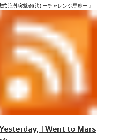
誠式 海外突撃砲(法) ーチャレンジ馬鹿ー 』
Yesterday, I Went to Mars