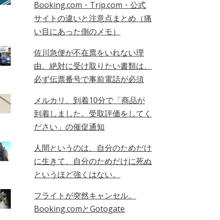
Booking.com・Trip.com・公式
サイトの違いと注意点まとめ（痛
い目にあった側のメモ）
佐川急便が不在票をいれない理
由。絶対に受け取りたい書類は、
必ず伝票番号で事前電話が必須
メルカリ、到着10分で「商品が
到着しました。受取評価をしてく
ださい」の催促通知
人間というのは、自分のためだけ
に生きて、自分のためだけに死ぬ
というほど強くはない。
フライトが突然キャンセル。
Booking.comとGotogate