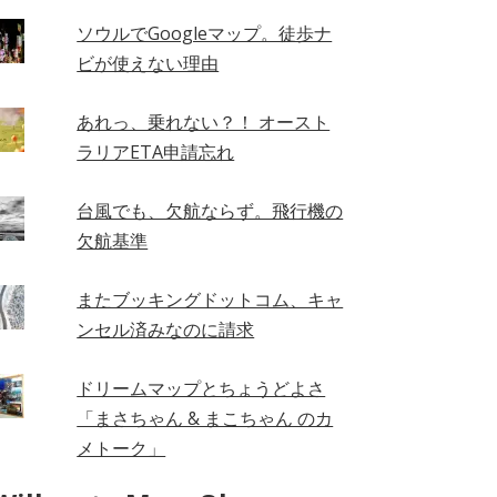
ソウルでGoogleマップ。徒歩ナ
ビが使えない理由
あれっ、乗れない？！ オースト
ラリアETA申請忘れ
台風でも、欠航ならず。飛行機の
欠航基準
またブッキングドットコム、キャ
ンセル済みなのに請求
ドリームマップとちょうどよさ
「まさちゃん & まこちゃん のカ
メトーク」