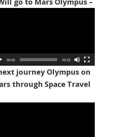
Will go to Mars Olympus –
00:00
00:33
next journey Olympus on
rs through Space Travel