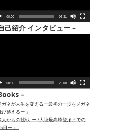
00:00
06:31
 自己紹介 インタビュー –
00:00
26:00
Books –
メガネが人生を変えるー最初の一歩をメガネ
飛び越えるー 』
素人からの挑戦 ー7大陸最高峰登頂までの
05日ー 』