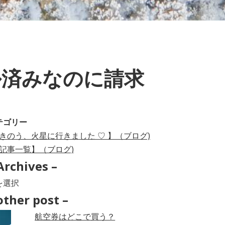
ル済みなのに請求
テゴリー
きのう、火星に行きました ♡ 】（ブログ)
記事一覧】（ブログ)
Archives –
hives
other post –
航空券はどこで買う？