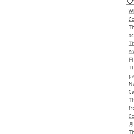
♡
Wh
C
Th
ac
Th
Yo
日
Th
pa
Na
Ca
Th
fr
Co
月
Th