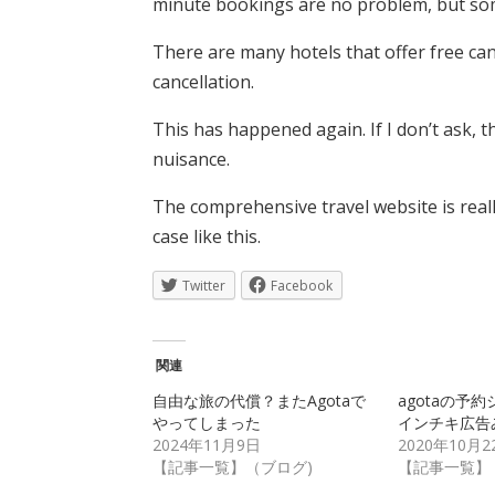
minute bookings are no problem, but s
There are many hotels that offer free can
cancellation.
This has happened again. If I don’t ask, the
nuisance.
The comprehensive travel website is reall
case like this.
Twitter
Facebook
関連
自由な旅の代償？またAgotaで
agotaの予
やってしまった
インチキ広告
2024年11月9日
2020年10月2
【記事一覧】（ブログ)
【記事一覧】