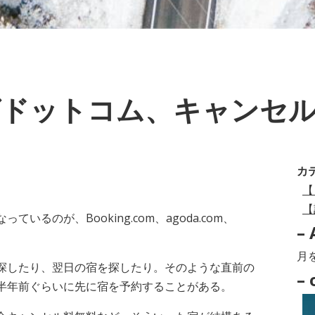
ドットコム、キャンセ
カ
【
【
るのが、Booking.com、agoda.com、
– 
–
探したり、翌日の宿を探したり。そのような直前の
Arc
– 
半年前ぐらいに先に宿を予約することがある。
–