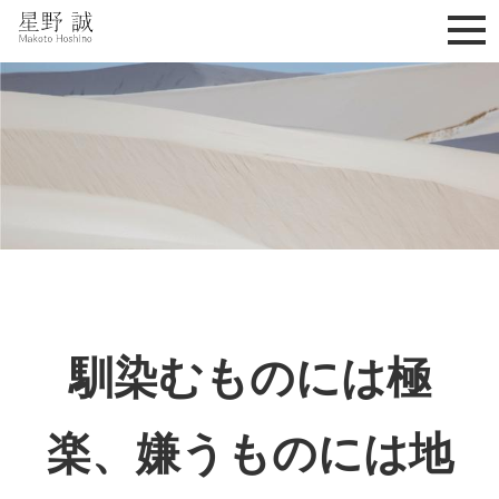
星野誠 makoto hoshino
馴染むものには極
楽、嫌うものには地