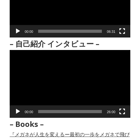
ー
ヤ
ー
00:00
06:31
– 自己紹介 インタビュー –
動
画
プ
レ
ー
ヤ
ー
00:00
26:00
– Books –
『メガネが人生を変えるー最初の一歩をメガネで飛び