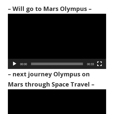
– Will go to Mars Olympus –
動
画
プ
レ
ー
ヤ
ー
00:00
00:33
– next journey Olympus on
Mars through Space Travel –
動
画
プ
レ