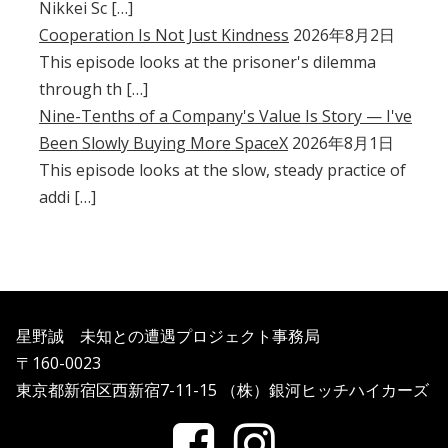
Nikkei Sc […]
Cooperation Is Not Just Kindness
2026年8月2日
This episode looks at the prisoner's dilemma
through th […]
Nine-Tenths of a Company's Value Is Story — I've
Been Slowly Buying More SpaceX
2026年8月1日
This episode looks at the slow, steady practice of
addi […]
星野誠 未知との遭遇プロジェクト事務局
〒160-0023
東京都新宿区西新宿7-11-15 （株）銀河ヒッチハイカーズ