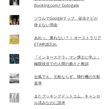
Booking.comとGotogate
ソウルでGoogleマップ。徒歩ナビが
使えない理由
あれっ、乗れない？！ オーストラリア
ETA申請忘れ
『インターステラ』マン博士に学ぶ：
極限状況での人間の脆さと教訓
台風でも、欠航ならず。飛行機の欠航
基準
またブッキングドットコム、キャンセ
ル済みなのに請求