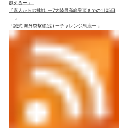
越えるー 』
『素人からの挑戦 ー7大陸最高峰登頂までの1105日
ー 』
『誠式 海外突撃砲(法) ーチャレンジ馬鹿ー 』