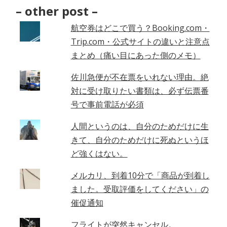
Archives
– other post –
–
航空券はどこで買う？Booking.com・
Trip.com・公式サイトの違いと注意点
まとめ（痛い目にあった側のメモ）
佐川急便が不在票をいれない理由。絶
対に受け取りたい書類は、必ず伝票番
号で事前電話が必須
人間というのは、自分のためだけに生
きて、自分のためだけに死ぬというほ
ど強くはない。
メルカリ、到着10分で「商品が到着し
ました。受取評価をしてください」の
催促通知
フライトが突然キャンセル。