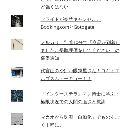
ど強くはない。
フライトが突然キャンセル。
Booking.comとGotogate
メルカリ、到着10分で「商品が到着し
ました。受取評価をしてください」の
催促通知
代官山のやばい眼鏡屋さん！コギトエ
ルゴスムトーキョー！！
『インターステラ』マン博士に学ぶ：
極限状況での人間の脆さと教訓
マカオから珠海「自動化」でものすご
く手軽に。