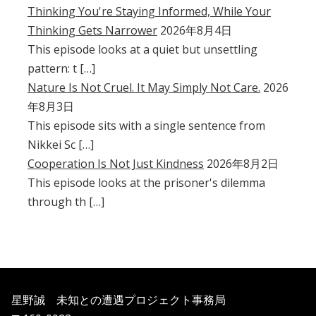
Thinking You're Staying Informed, While Your
Thinking Gets Narrower
2026年8月4日
This episode looks at a quiet but unsettling
pattern: t […]
Nature Is Not Cruel. It May Simply Not Care.
2026
年8月3日
This episode sits with a single sentence from
Nikkei Sc […]
Cooperation Is Not Just Kindness
2026年8月2日
This episode looks at the prisoner's dilemma
through th […]
星野誠 未知との遭遇プロジェクト事務局