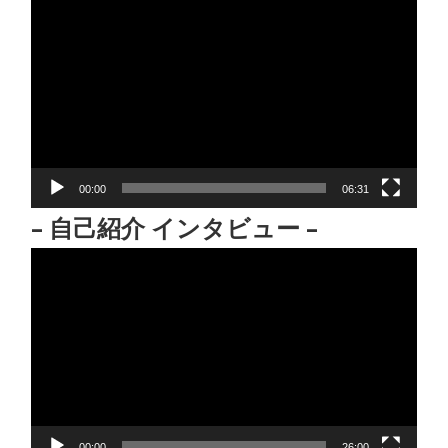
動
画
プ
レ
ー
ヤ
ー
00:00
06:31
– 自己紹介 インタビュー –
動
画
プ
レ
ー
ヤ
ー
00:00
26:00