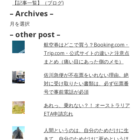
【記事一覧】（ブログ)
– Archives –
–
Archives
– other post –
–
航空券はどこで買う？Booking.com・
Trip.com・公式サイトの違いと注意点
まとめ（痛い目にあった側のメモ）
佐川急便が不在票をいれない理由。絶
対に受け取りたい書類は、必ず伝票番
号で事前電話が必須
あれっ、乗れない？！ オーストラリア
ETA申請忘れ
人間というのは、自分のためだけに生
きて、自分のためだけに死ぬというほ