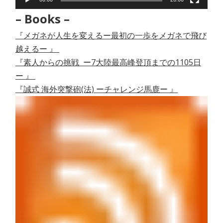
– Books –
『メガネが人生を変えるー最初の一歩をメガネで飛び
越えるー 』
『素人からの挑戦 ー7大陸最高峰登頂までの1105日
ー 』
『誠式 海外突撃砲(法) ーチャレンジ馬鹿ー 』