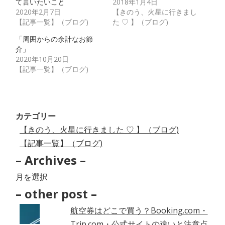
て言いたいこと
2018年1月4日
2020年2月7日
【きのう、火星に行きまし
【記事一覧】（ブログ)
た ♡ 】（ブログ)
「周囲からの余計なお節
介」
2020年10月20日
【記事一覧】（ブログ)
カテゴリー
【きのう、火星に行きました ♡ 】（ブログ)
【記事一覧】（ブログ)
– Archives –
–
Archives
– other post –
–
航空券はどこで買う？Booking.com・
Trip.com・公式サイトの違いと注意点