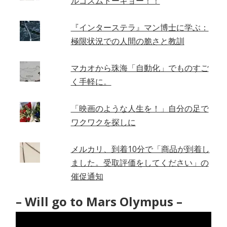
ルゴスムトーキョー！！
『インターステラ』マン博士に学ぶ：
極限状況での人間の脆さと教訓
マカオから珠海「自動化」でものすご
く手軽に。
「映画のような人生を！」自分の足で
ワクワクを探しに
メルカリ、到着10分で「商品が到着し
ました。受取評価をしてください」の
催促通知
– Will go to Mars Olympus –
動