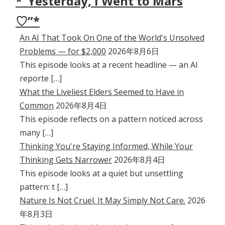
*“Yesterday, I Went to Mars
♡”*
An AI That Took On One of the World's Unsolved
Problems — for $2,000
2026年8月6日
This episode looks at a recent headline — an AI
reporte […]
What the Liveliest Elders Seemed to Have in
Common
2026年8月4日
This episode reflects on a pattern noticed across
many […]
Thinking You're Staying Informed, While Your
Thinking Gets Narrower
2026年8月4日
This episode looks at a quiet but unsettling
pattern: t […]
Nature Is Not Cruel. It May Simply Not Care.
2026
年8月3日