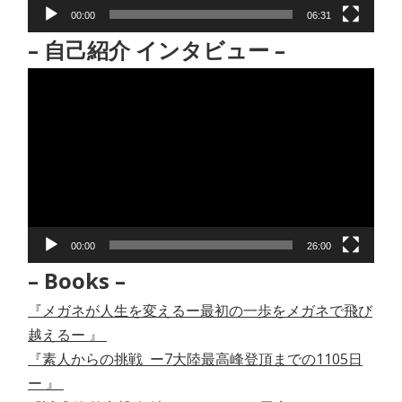
00:00
06:31
– 自己紹介 インタビュー –
動
画
プ
レ
ー
ヤ
ー
00:00
26:00
– Books –
『メガネが人生を変えるー最初の一歩をメガネで飛び
越えるー 』
『素人からの挑戦 ー7大陸最高峰登頂までの1105日
ー 』