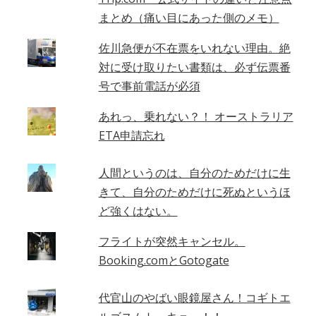
まとめ（痛い目にあった側のメモ）
佐川急便が不在票をいれない理由。絶
対に受け取りたい書類は、必ず伝票番
号で事前電話が必須
あれっ、乗れない？！ オーストラリア
ETA申請忘れ
人間というのは、自分のためだけに生
きて、自分のためだけに死ぬというほ
ど強くはない。
フライトが突然キャンセル。
Booking.comとGotogate
代官山のやばい眼鏡屋さん！コギトエ