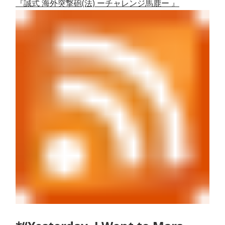
『誠式 海外突撃砲(法) ーチャレンジ馬鹿ー 』