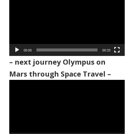
画
プ
レ
ー
ヤ
ー
00:00
00:33
– next journey Olympus on
Mars through Space Travel –
動
画
プ
レ
ー
ヤ
ー