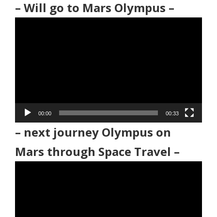
– Will go to Mars Olympus –
動
画
プ
レ
ー
ヤ
ー
00:00
00:33
– next journey Olympus on
Mars through Space Travel –
動
画
プ
レ