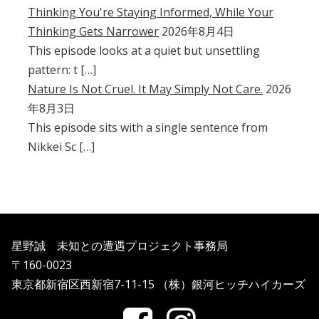
Thinking You're Staying Informed, While Your
Thinking Gets Narrower
2026年8月4日
This episode looks at a quiet but unsettling
pattern: t […]
Nature Is Not Cruel. It May Simply Not Care.
2026
年8月3日
This episode sits with a single sentence from
Nikkei Sc […]
星野誠 未知との遭遇プロジェクト事務局
〒160-0023
東京都新宿区西新宿7-11-15 （株）銀河ヒッチハイカーズ