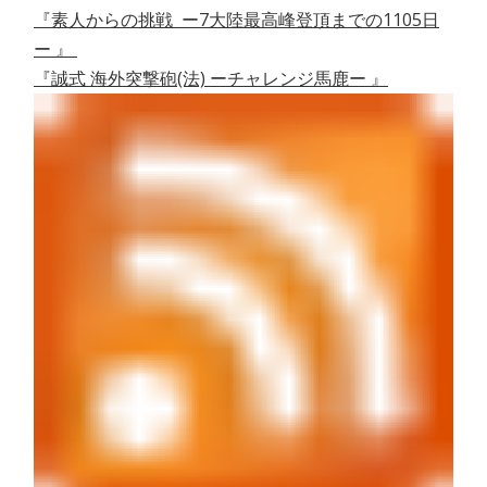
『素人からの挑戦 ー7大陸最高峰登頂までの1105日
ー 』
『誠式 海外突撃砲(法) ーチャレンジ馬鹿ー 』