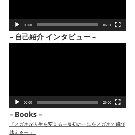
ー
ヤ
ー
00:00
06:31
– 自己紹介 インタビュー –
動
画
プ
レ
ー
ヤ
ー
00:00
26:00
– Books –
『メガネが人生を変えるー最初の一歩をメガネで飛び
越えるー 』