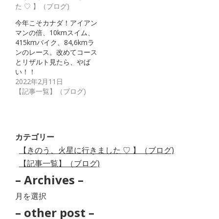
た ♡ 】（ブログ)
今年こそカナダ！アイアン
マンの倍、10kmスイム、
415kmバイク、84,6kmラ
ンのレース。改めてコース
とリザルト見たら、やば
い！！
2022年2月11日
【記事一覧】（ブログ)
カテゴリー
【きのう、火星に行きました ♡ 】（ブログ)
【記事一覧】（ブログ)
– Archives –
–
Archives
– other post –