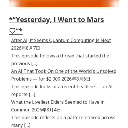
*“Yesterday, I Went to Mars
♡”*
After AI, It Seems Quantum Computing Is Next
2026年8月7日
This episode follows a thread that started the
previous […]
An AI That Took On One of the World's Unsolved
Problems — for $2,000
2026年8月6日
This episode looks at a recent headline — an AI
reporte […]
What the Liveliest Elders Seemed to Have in
Common
2026年8月4日
This episode reflects on a pattern noticed across
many […]