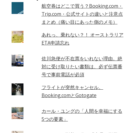
–
航空券はどこで買う？Booking.com・
Trip.com・公式サイトの違いと注意点
まとめ（痛い目にあった側のメモ）
あれっ、乗れない？！ オーストラリア
ETA申請忘れ
佐川急便が不在票をいれない理由。絶
対に受け取りたい書類は、必ず伝票番
号で事前電話が必須
フライトが突然キャンセル。
Booking.comとGotogate
カール・ユングの「人間を幸福にする
5つの要素」