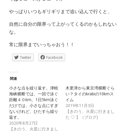
やっぱりいつもギリギリまで追い込んで行くと、
自然に自分の限界って上がってくるのかもしれない
な。
常に限界までいっちゃおう！！
Twitter
Facebook
関連
小さな点を繰り返す。津軽
木更津から東京湾横断ぐら
海峡横断では、一回で泳ぐ
い？タイのkrabiの10kmス
距離４０km。1日5km泳ぐ
イム
だけでは、小さな点にすぎ
2019年11月3日
ないけれど、ひたすら繰り
【きのう、火星に行きまし
返す。
た ♡ 】（ブログ)
2020年8月27日
【きのう、火星に行きまし