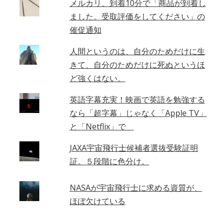
メルカリ、到着10分で「商品が到着し
ました。受取評価をしてください」の
催促通知
人間というのは、自分のためだけに生
きて、自分のためだけに死ぬというほ
ど強くはない。
英語字幕充実！映画で英語を勉強する
なら「超字幕」じゃなく「Apple TV」
と「Netflix」で
JAXA宇宙飛行士候補者選抜受験証明
証。５段階に色分け。
NASAが宇宙飛行士に求める資質が、
ほぼ欠けている