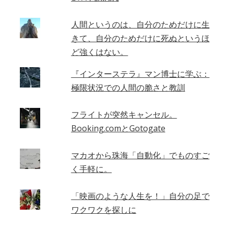
人間というのは、自分のためだけに生
きて、自分のためだけに死ぬというほ
ど強くはない。
『インターステラ』マン博士に学ぶ：
極限状況での人間の脆さと教訓
フライトが突然キャンセル。
Booking.comとGotogate
マカオから珠海「自動化」でものすご
く手軽に。
「映画のような人生を！」自分の足で
ワクワクを探しに