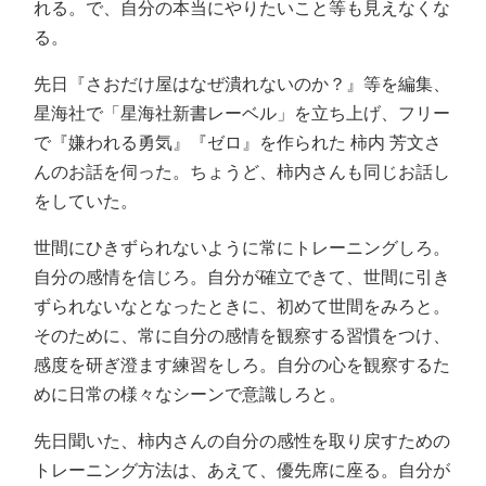
れる。で、自分の本当にやりたいこと等も見えなくな
る。
先日『さおだけ屋はなぜ潰れないのか？』等を編集、
星海社で「星海社新書レーベル」を立ち上げ、フリー
で『嫌われる勇気』『ゼロ』を作られた 柿内
芳文さ
ん
のお話を伺った。
ちょうど、柿内さんも同じお話し
をしていた。
世間にひきずられないように常にトレーニングしろ。
自分の感情を信じろ。自分が確立できて、世間に引き
ずられないなとなったときに、初めて世間をみろと。
そのために、常に自分の感情を観察する習慣をつけ、
感度を研ぎ澄ます練習をしろ。自分の心を観察するた
めに日常の様々なシーンで意識しろと。
先日聞いた、柿内さんの自分の感性を取り戻すための
トレーニング方法は、あえて、優先席に座る。自分が