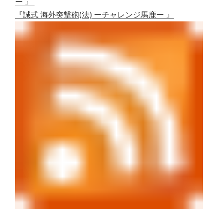
ー 』
『誠式 海外突撃砲(法) ーチャレンジ馬鹿ー 』