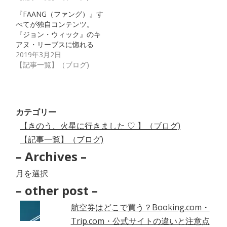
『FAANG（ファング）』す
べてが独自コンテンツ。
『ジョン・ウィック』のキ
アヌ・リーブスに惚れる
2019年3月2日
【記事一覧】（ブログ)
カテゴリー
【きのう、火星に行きました ♡ 】（ブログ)
【記事一覧】（ブログ)
– Archives –
–
Archives
– other post –
–
航空券はどこで買う？Booking.com・
Trip.com・公式サイトの違いと注意点