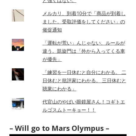
ど強くはない。
メルカリ、到着10分で「商品が到着し
ました。受取評価をしてください」の
催促通知
「運転が荒い」んじゃない、ルールが
違う。凱旋門は「外から入ってくる車
が優先」
「練習を一日休むと自分にわかる。 二
日休むと批評家にわかる。 三日休むと
聴衆にわかる」
代官山のやばい眼鏡屋さん！コギトエ
ルゴスムトーキョー！！
– Will go to Mars Olympus –