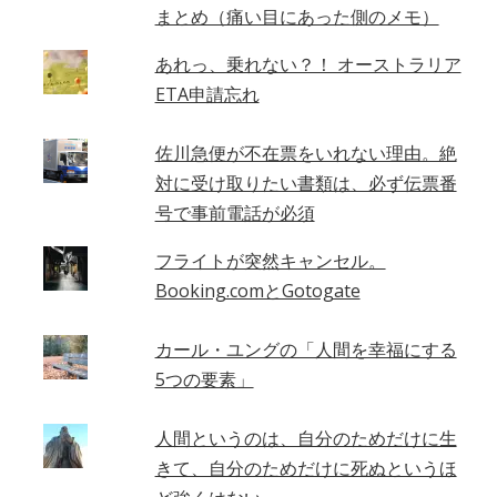
まとめ（痛い目にあった側のメモ）
あれっ、乗れない？！ オーストラリア
ETA申請忘れ
佐川急便が不在票をいれない理由。絶
対に受け取りたい書類は、必ず伝票番
号で事前電話が必須
フライトが突然キャンセル。
Booking.comとGotogate
カール・ユングの「人間を幸福にする
5つの要素」
人間というのは、自分のためだけに生
きて、自分のためだけに死ぬというほ