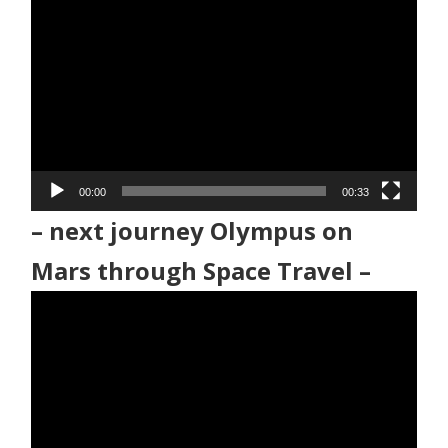
動
画
プ
レ
ー
ヤ
ー
00:00
00:33
– next journey Olympus on
Mars through Space Travel –
動
画
プ
レ
ー
ヤ