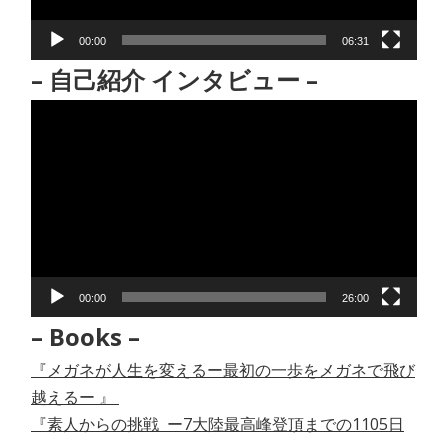
ー
00:00
06:31
– 自己紹介 インタビュー –
動
画
プ
レ
ー
ヤ
ー
00:00
26:00
– Books –
『メガネが人生を変えるー最初の一歩をメガネで飛び
越えるー 』
『素人からの挑戦 ー7大陸最高峰登頂までの1105日