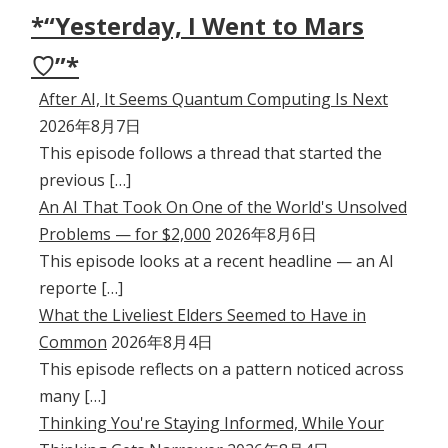
*“Yesterday, I Went to Mars
♡”*
After AI, It Seems Quantum Computing Is Next
2026年8月7日
This episode follows a thread that started the
previous […]
An AI That Took On One of the World's Unsolved
Problems — for $2,000
2026年8月6日
This episode looks at a recent headline — an AI
reporte […]
What the Liveliest Elders Seemed to Have in
Common
2026年8月4日
This episode reflects on a pattern noticed across
many […]
Thinking You're Staying Informed, While Your