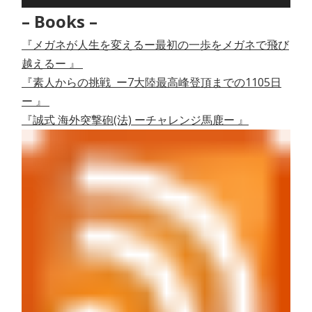
– Books –
『メガネが人生を変えるー最初の一歩をメガネで飛び
越えるー 』
『素人からの挑戦 ー7大陸最高峰登頂までの1105日
ー 』
『誠式 海外突撃砲(法) ーチャレンジ馬鹿ー 』