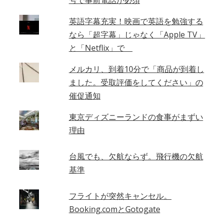
号で事前電話が必須
英語字幕充実！映画で英語を勉強する
なら「超字幕」じゃなく「Apple TV」
と「Netflix」で
メルカリ、到着10分で「商品が到着し
ました。受取評価をしてください」の
催促通知
東京ディズニーランドの食事がまずい
理由
台風でも、欠航ならず。飛行機の欠航
基準
フライトが突然キャンセル。
Booking.comとGotogate