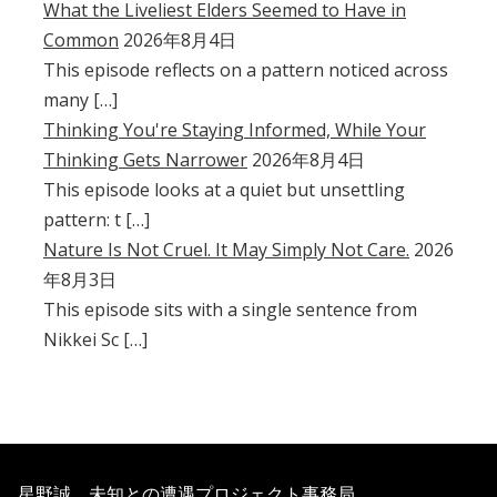
What the Liveliest Elders Seemed to Have in
Common
2026年8月4日
This episode reflects on a pattern noticed across
many […]
Thinking You're Staying Informed, While Your
Thinking Gets Narrower
2026年8月4日
This episode looks at a quiet but unsettling
pattern: t […]
Nature Is Not Cruel. It May Simply Not Care.
2026
年8月3日
This episode sits with a single sentence from
Nikkei Sc […]
星野誠 未知との遭遇プロジェクト事務局