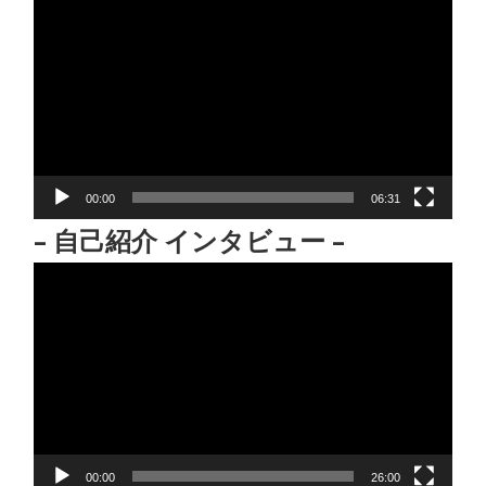
画
プ
レ
ー
ヤ
ー
00:00
06:31
– 自己紹介 インタビュー –
動
画
プ
レ
ー
ヤ
ー
00:00
26:00