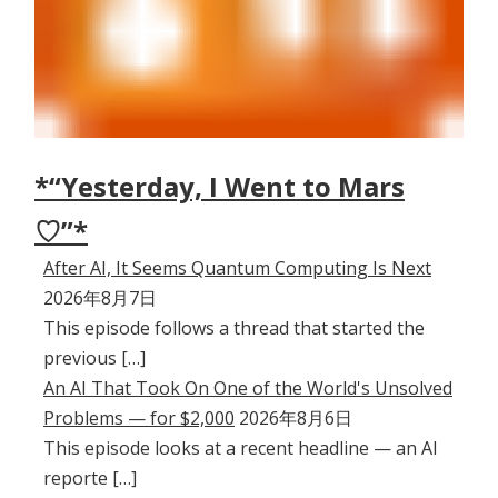
*“Yesterday, I Went to Mars
♡”*
After AI, It Seems Quantum Computing Is Next
2026年8月7日
This episode follows a thread that started the
previous […]
An AI That Took On One of the World's Unsolved
Problems — for $2,000
2026年8月6日
This episode looks at a recent headline — an AI
reporte […]