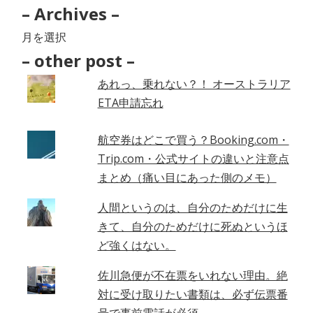
– Archives –
–
Archives
– other post –
–
あれっ、乗れない？！ オーストラリア
ETA申請忘れ
航空券はどこで買う？Booking.com・
Trip.com・公式サイトの違いと注意点
まとめ（痛い目にあった側のメモ）
人間というのは、自分のためだけに生
きて、自分のためだけに死ぬというほ
ど強くはない。
佐川急便が不在票をいれない理由。絶
対に受け取りたい書類は、必ず伝票番