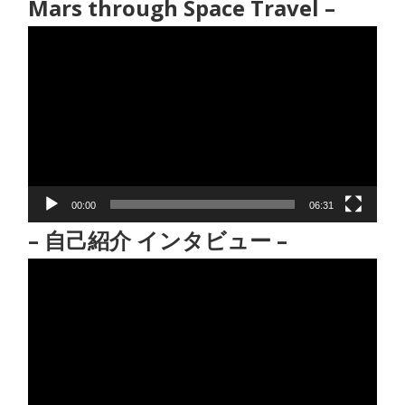
Mars through Space Travel –
動
画
プ
レ
ー
ヤ
ー
00:00
06:31
– 自己紹介 インタビュー –
動
画
プ
レ
ー
ヤ