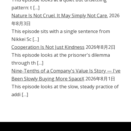
pattern: t […]
Nature Is Not Cruel. It May Simply Not Care.
2026
年8月3日
This episode sits with a single sentence from
Nikkei Sc […]
Cooperation Is Not Just Kindness
2026年8月2日
This episode looks at the prisoner's dilemma
through th […]
Nine-Tenths of a Company's Value Is Story — I've
Been Slowly Buying More SpaceX
2026年8月1日
This episode looks at the slow, steady practice of
addi […]