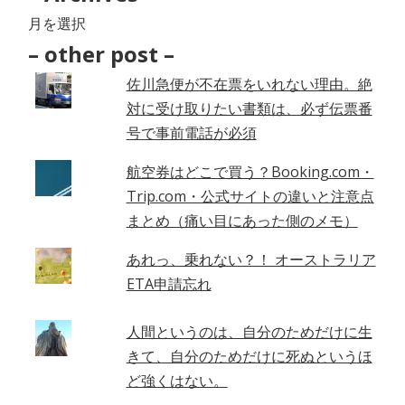
–
Archives
– other post –
–
佐川急便が不在票をいれない理由。絶
対に受け取りたい書類は、必ず伝票番
号で事前電話が必須
航空券はどこで買う？Booking.com・
Trip.com・公式サイトの違いと注意点
まとめ（痛い目にあった側のメモ）
あれっ、乗れない？！ オーストラリア
ETA申請忘れ
人間というのは、自分のためだけに生
きて、自分のためだけに死ぬというほ
ど強くはない。