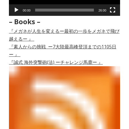
ー
00:00
26:00
– Books –
『メガネが人生を変えるー最初の一歩をメガネで飛び
越えるー 』
『素人からの挑戦 ー7大陸最高峰登頂までの1105日
ー 』
『誠式 海外突撃砲(法) ーチャレンジ馬鹿ー 』