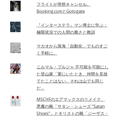
フライトが突然キャンセル。
Booking.comとGotogate
『インターステラ』マン博士に学ぶ：
極限状況での人間の脆さと教訓
マカオから珠海「自動化」でものすご
く手軽に。
ニルマル・プルジャ 不可能を可能にし
た登山家「軍にいたとき、仲間を見捨
てたことはない。それは山でも同じ
だ」
MSCHFのエアマックスのリメイク、
悪魔の靴「サタン・シューズ ”Satan
Shoes”」とキリストの靴「ジーザス・