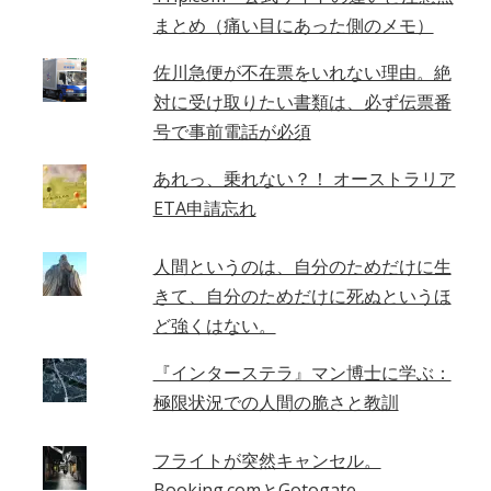
まとめ（痛い目にあった側のメモ）
佐川急便が不在票をいれない理由。絶
対に受け取りたい書類は、必ず伝票番
号で事前電話が必須
あれっ、乗れない？！ オーストラリア
ETA申請忘れ
人間というのは、自分のためだけに生
きて、自分のためだけに死ぬというほ
ど強くはない。
『インターステラ』マン博士に学ぶ：
極限状況での人間の脆さと教訓
フライトが突然キャンセル。
Booking.comとGotogate