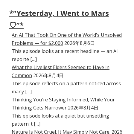
*“Yesterday, I Went to Mars
♡”*
An AI That Took On One of the World's Unsolved
Problems — for $2,000
2026年8月6日
This episode looks at a recent headline — an AI
reporte […]
What the Liveliest Elders Seemed to Have in
Common
2026年8月4日
This episode reflects on a pattern noticed across
many […]
Thinking You're Staying Informed, While Your
Thinking Gets Narrower
2026年8月4日
This episode looks at a quiet but unsettling
pattern: t […]
Nature Is Not Cruel. It May Simply Not Care.
2026