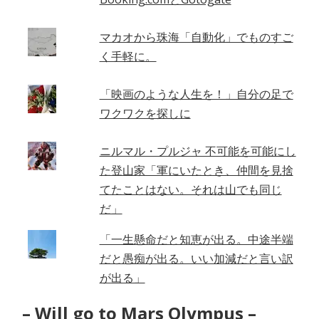
マカオから珠海「自動化」でものすご
く手軽に。
「映画のような人生を！」自分の足で
ワクワクを探しに
ニルマル・プルジャ 不可能を可能にし
た登山家「軍にいたとき、仲間を見捨
てたことはない。それは山でも同じ
だ」
「一生懸命だと知恵が出る。中途半端
だと愚痴が出る。いい加減だと言い訳
が出る」
– Will go to Mars Olympus –