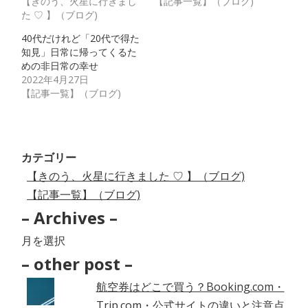
【きのう、火星に行きまし
【記事一覧】（ブログ)
た ♡ 】（ブログ)
40代だけれど「20代で得た
知見」日常に帰ってくるた
めの非日常の幸せ
2022年4月27日
【記事一覧】（ブログ)
カテゴリー
【きのう、火星に行きました ♡ 】（ブログ)
【記事一覧】（ブログ)
– Archives –
–
Archives
– other post –
–
航空券はどこで買う？Booking.com・
Trip.com・公式サイトの違いと注意点