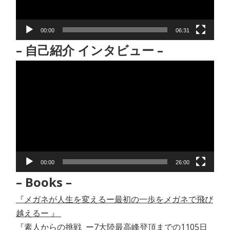
ヤ
ー
00:00
06:31
– 自己紹介 インタビュー –
動
画
プ
レ
ー
ヤ
ー
00:00
26:00
– Books –
『メガネが人生を変えるー最初の一歩をメガネで飛び
越えるー 』
『素人からの挑戦 ー7大陸最高峰登頂までの1105日