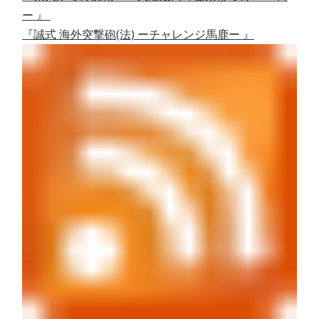
ー 』
『誠式 海外突撃砲(法) ーチャレンジ馬鹿ー 』