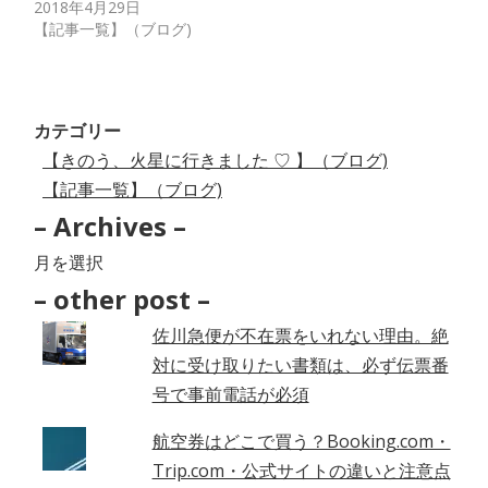
2018年4月29日
【記事一覧】（ブログ)
カテゴリー
【きのう、火星に行きました ♡ 】（ブログ)
【記事一覧】（ブログ)
– Archives –
–
Archives
– other post –
–
佐川急便が不在票をいれない理由。絶
対に受け取りたい書類は、必ず伝票番
号で事前電話が必須
航空券はどこで買う？Booking.com・
Trip.com・公式サイトの違いと注意点