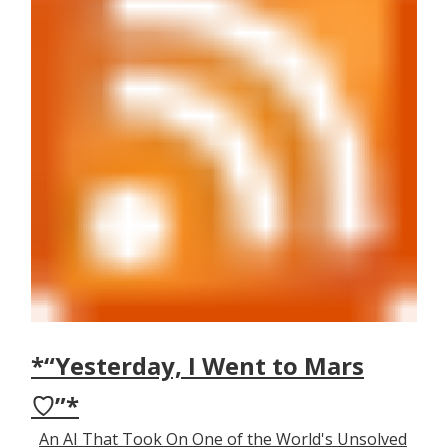
*“Yesterday, I Went to Mars
♡”*
An AI That Took On One of the World's Unsolved