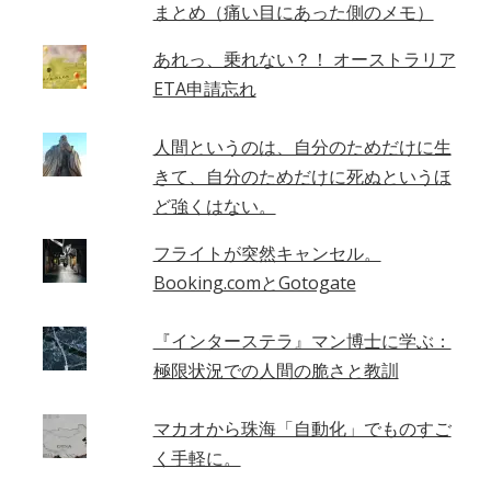
まとめ（痛い目にあった側のメモ）
あれっ、乗れない？！ オーストラリア
ETA申請忘れ
人間というのは、自分のためだけに生
きて、自分のためだけに死ぬというほ
ど強くはない。
フライトが突然キャンセル。
Booking.comとGotogate
『インターステラ』マン博士に学ぶ：
極限状況での人間の脆さと教訓
マカオから珠海「自動化」でものすご
く手軽に。