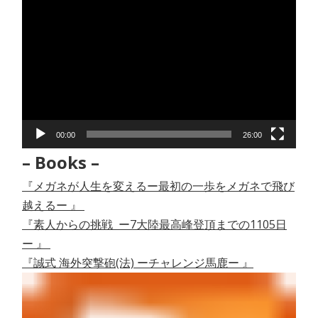
動
画
プ
レ
ー
ヤ
ー
00:00
26:00
– Books –
『メガネが人生を変えるー最初の一歩をメガネで飛び
越えるー 』
『素人からの挑戦 ー7大陸最高峰登頂までの1105日
ー 』
『誠式 海外突撃砲(法) ーチャレンジ馬鹿ー 』