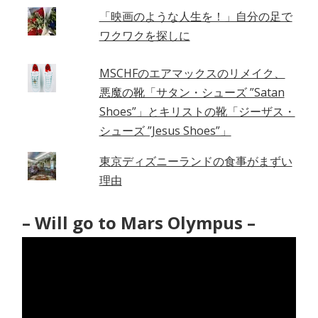
「映画のような人生を！」自分の足で
ワクワクを探しに
MSCHFのエアマックスのリメイク、
悪魔の靴「サタン・シューズ ”Satan
Shoes”」とキリストの靴「ジーザス・
シューズ ”Jesus Shoes”」
東京ディズニーランドの食事がまずい
理由
– Will go to Mars Olympus –
動
画
プ
レ