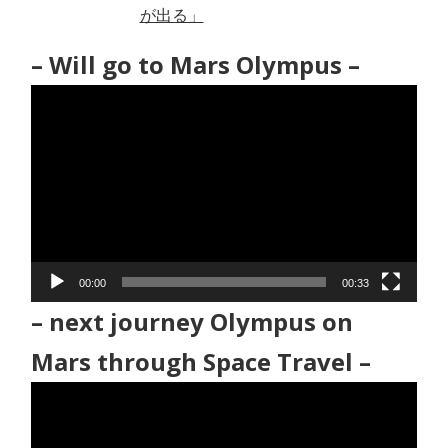
が出る」
– Will go to Mars Olympus –
動
画
プ
レ
ー
ヤ
ー
00:00
00:33
– next journey Olympus on
Mars through Space Travel –
動
画