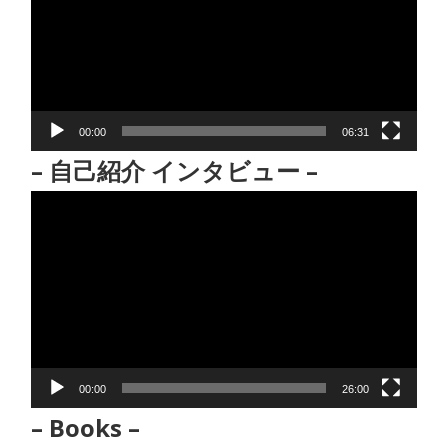
プ
レ
ー
ヤ
ー
00:00
06:31
– 自己紹介 インタビュー –
動
画
プ
レ
ー
ヤ
ー
00:00
26:00
– Books –