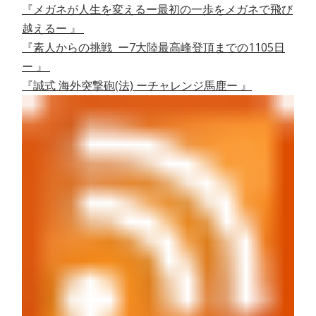
『メガネが人生を変えるー最初の一歩をメガネで飛び
越えるー 』
『素人からの挑戦 ー7大陸最高峰登頂までの1105日
ー 』
『誠式 海外突撃砲(法) ーチャレンジ馬鹿ー 』