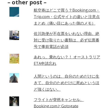
Archives
– other post –
–
航空券はどこで買う？Booking.com・
Trip.com・公式サイトの違いと注意点
まとめ（痛い目にあった側のメモ）
佐川急便が不在票をいれない理由。絶
対に受け取りたい書類は、必ず伝票番
号で事前電話が必須
あれっ、乗れない？！ オーストラリア
ETA申請忘れ
人間というのは、自分のためだけに生
きて、自分のためだけに死ぬというほ
ど強くはない。
フライトが突然キャンセル。
Booking.comとGotogate