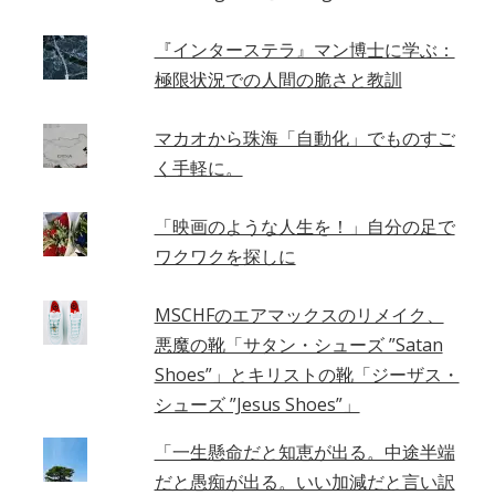
『インターステラ』マン博士に学ぶ：
極限状況での人間の脆さと教訓
マカオから珠海「自動化」でものすご
く手軽に。
「映画のような人生を！」自分の足で
ワクワクを探しに
MSCHFのエアマックスのリメイク、
悪魔の靴「サタン・シューズ ”Satan
Shoes”」とキリストの靴「ジーザス・
シューズ ”Jesus Shoes”」
「一生懸命だと知恵が出る。中途半端
だと愚痴が出る。いい加減だと言い訳