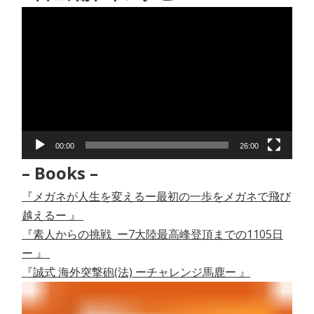
動
画
プ
レ
ー
ヤ
ー
00:00
26:00
– Books –
『メガネが人生を変えるー最初の一歩をメガネで飛び
越えるー 』
『素人からの挑戦 ー7大陸最高峰登頂までの1105日
ー 』
『誠式 海外突撃砲(法) ーチャレンジ馬鹿ー 』