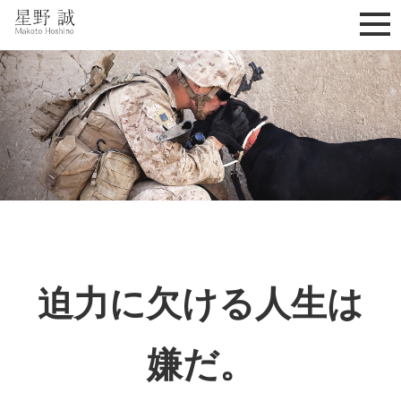
星野誠 makoto hoshino
迫力に欠ける人生は
嫌だ。