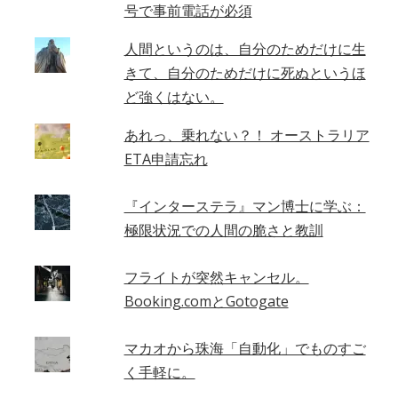
号で事前電話が必須
人間というのは、自分のためだけに生
きて、自分のためだけに死ぬというほ
ど強くはない。
あれっ、乗れない？！ オーストラリア
ETA申請忘れ
『インターステラ』マン博士に学ぶ：
極限状況での人間の脆さと教訓
フライトが突然キャンセル。
Booking.comとGotogate
マカオから珠海「自動化」でものすご
く手軽に。