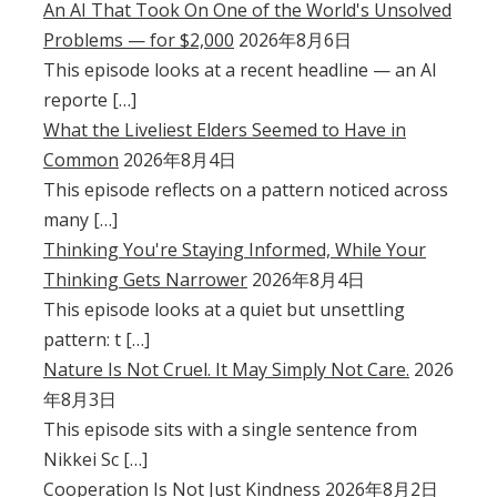
An AI That Took On One of the World's Unsolved
Problems — for $2,000
2026年8月6日
This episode looks at a recent headline — an AI
reporte […]
What the Liveliest Elders Seemed to Have in
Common
2026年8月4日
This episode reflects on a pattern noticed across
many […]
Thinking You're Staying Informed, While Your
Thinking Gets Narrower
2026年8月4日
This episode looks at a quiet but unsettling
pattern: t […]
Nature Is Not Cruel. It May Simply Not Care.
2026
年8月3日
This episode sits with a single sentence from
Nikkei Sc […]
Cooperation Is Not Just Kindness
2026年8月2日