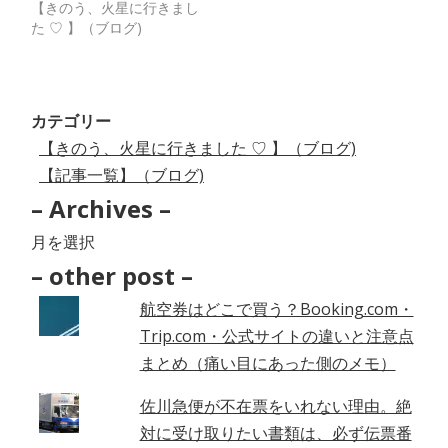
【きのう、火星に行きまし
た ♡ 】（ブログ)
カテゴリー
【きのう、火星に行きました ♡ 】（ブログ)
【記事一覧】（ブログ)
– Archives –
–
Archives
– other post –
–
航空券はどこで買う？Booking.com・
Trip.com・公式サイトの違いと注意点
まとめ（痛い目にあった側のメモ）
佐川急便が不在票をいれない理由。絶
対に受け取りたい書類は、必ず伝票番