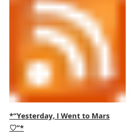
*“Yesterday, I Went to Mars
♡”*