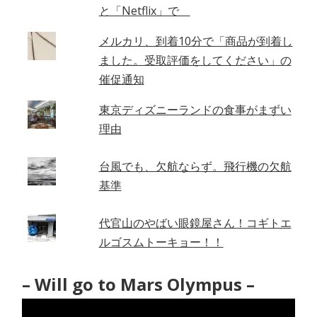
と「Netflix」で
メルカリ、到着10分で「商品が到着し
ました。受取評価をしてください」の
催促通知
東京ディズニーランドの食事がまずい
理由
台風でも、欠航ならず。飛行機の欠航
基準
代官山のやばい眼鏡屋さん！コギトエ
ルゴスムトーキョー！！
– Will go to Mars Olympus –
動