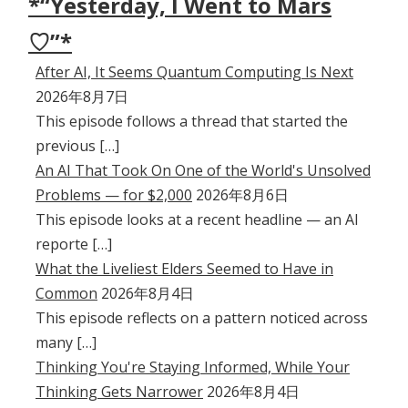
*“Yesterday, I Went to Mars
♡”*
After AI, It Seems Quantum Computing Is Next
2026年8月7日
This episode follows a thread that started the
previous […]
An AI That Took On One of the World's Unsolved
Problems — for $2,000
2026年8月6日
This episode looks at a recent headline — an AI
reporte […]
What the Liveliest Elders Seemed to Have in
Common
2026年8月4日
This episode reflects on a pattern noticed across
many […]
Thinking You're Staying Informed, While Your
Thinking Gets Narrower
2026年8月4日