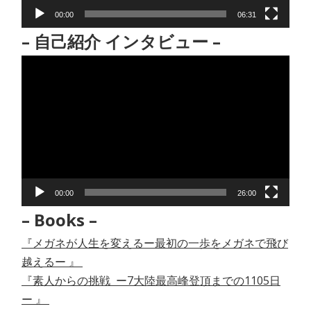
00:00
06:31
– 自己紹介 インタビュー –
動
画
プ
レ
ー
ヤ
ー
00:00
26:00
– Books –
『メガネが人生を変えるー最初の一歩をメガネで飛び
越えるー 』
『素人からの挑戦 ー7大陸最高峰登頂までの1105日
ー 』