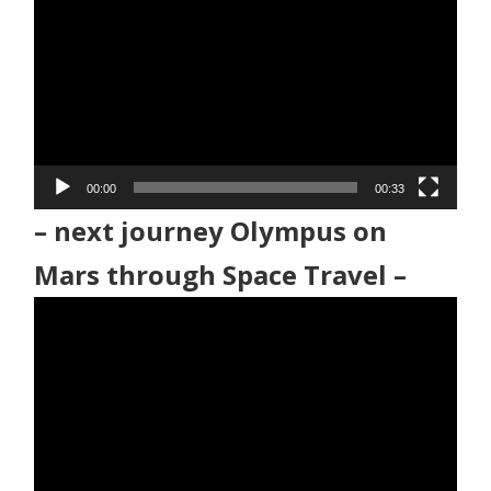
画
プ
レ
ー
ヤ
ー
00:00
00:33
– next journey Olympus on
Mars through Space Travel –
動
画
プ
レ
ー
ヤ
ー