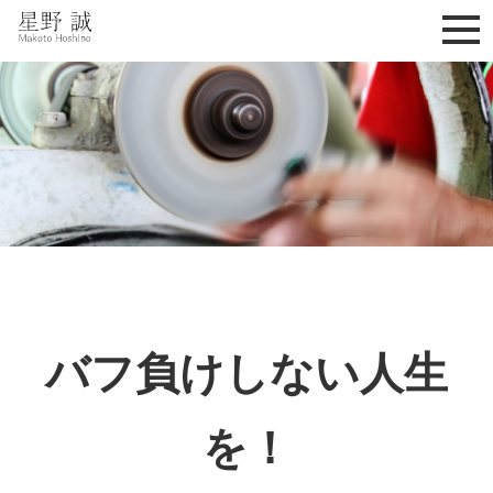
星野誠 makoto hoshino
バフ負けしない人生
を！