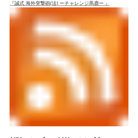
『誠式 海外突撃砲(法) ーチャレンジ馬鹿ー 』