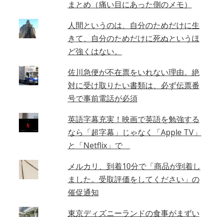
まとめ（痛い目にあった側のメモ）
人間というのは、自分のためだけに生
きて、自分のためだけに死ぬというほ
ど強くはない。
佐川急便が不在票をいれない理由。絶
対に受け取りたい書類は、必ず伝票番
号で事前電話が必須
英語字幕充実！映画で英語を勉強する
なら「超字幕」じゃなく「Apple TV」
と「Netflix」で
メルカリ、到着10分で「商品が到着し
ました。受取評価をしてください」の
催促通知
東京ディズニーランドの食事がまずい