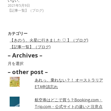
いない。
2021年5月9日
【記事一覧】（ブログ)
カテゴリー
【きのう、火星に行きました ♡ 】（ブログ)
【記事一覧】（ブログ)
– Archives –
–
Archives
– other post –
–
あれっ、乗れない？！ オーストラリア
ETA申請忘れ
航空券はどこで買う？Booking.com・
Trip.com・公式サイトの違いと注意点