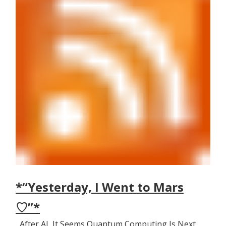
*“Yesterday, I Went to Mars
♡”*
After AI, It Seems Quantum Computing Is Next