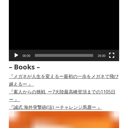
動
画
プ
レ
ー
ヤ
ー
00:00
26:00
– Books –
『メガネが人生を変えるー最初の一歩をメガネで飛び
越えるー 』
『素人からの挑戦 ー7大陸最高峰登頂までの1105日
ー 』
『誠式 海外突撃砲(法) ーチャレンジ馬鹿ー 』