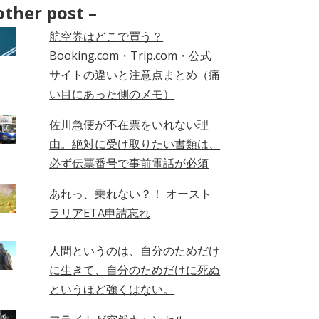
hives
other post –
航空券はどこで買う？
Booking.com・Trip.com・公式
サイトの違いと注意点まとめ（痛
い目にあった側のメモ）
佐川急便が不在票をいれない理
由。絶対に受け取りたい書類は、
必ず伝票番号で事前電話が必須
あれっ、乗れない？！ オースト
ラリアETA申請忘れ
人間というのは、自分のためだけ
に生きて、自分のためだけに死ぬ
というほど強くはない。