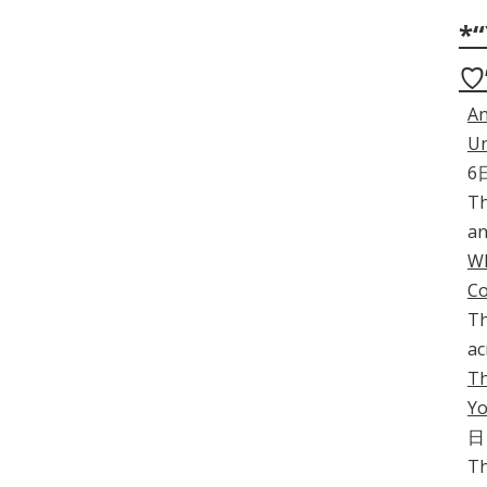
*“
♡
An
Un
6
Th
an
Wh
C
Th
ac
Th
Yo
日
Th