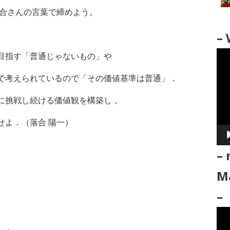
落合さんの言葉で締めよう。
– 
動
目指す
「普通じゃないもの」や
画
で考えられているので「その価値基準は普通」．
プ
レ
に挑戦し続ける価値観を構築し，
ー
せよ．（
落合 陽一）
ヤ
ー
– 
Ma
–
動
画