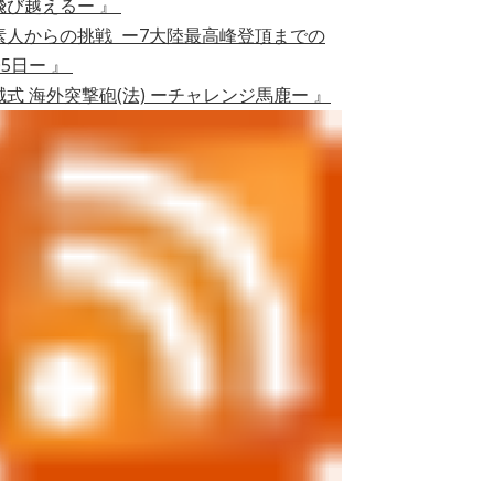
飛び越えるー 』
素人からの挑戦 ー7大陸最高峰登頂までの
05日ー 』
誠式 海外突撃砲(法) ーチャレンジ馬鹿ー 』