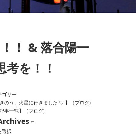
！！ & 落合陽一
思考を！！
テゴリー
きのう、火星に行きました ♡ 】（ブログ)
記事一覧】（ブログ)
Archives –