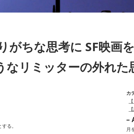
がちな思考に SF映画を
うなリミッターの外れた
カ
【
【
– 
とする。
–