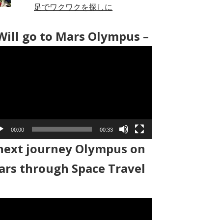
足でワクワクを探しに
Will go to Mars Olympus –
00:00
00:33
next journey Olympus on
rs through Space Travel