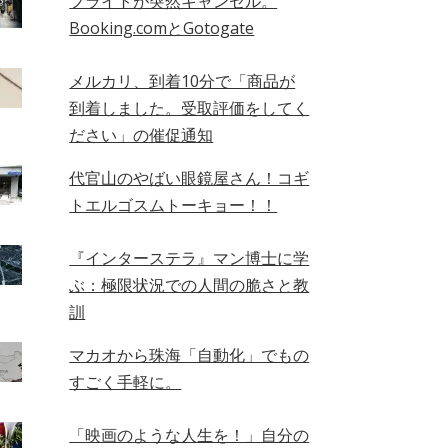
フライトが突然キャンセル。
Booking.comとGotogate
メルカリ、到着10分で「商品が
到着しました。受取評価をしてく
ださい」の催促通知
代官山のやばい眼鏡屋さん！コギ
トエルゴスムトーキョー！！
『インターステラ』マン博士に学
ぶ：極限状況での人間の脆さと教
訓
マカオから珠海「自動化」でもの
すごく手軽に。
「映画のような人生を！」自分の