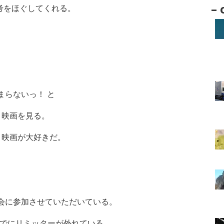
Arc
– 
思考をほぐしてくれる。
–
まらないっ！ と
 映画を見る。
 映画が大好きだ。
会に参加させていただいている。
すでにリミッターが外れている。