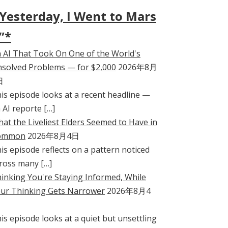
Yesterday, I Went to Mars
”*
 AI That Took On One of the World's
solved Problems — for $2,000
2026年8月
日
is episode looks at a recent headline —
 AI reporte […]
at the Liveliest Elders Seemed to Have in
ommon
2026年8月4日
is episode reflects on a pattern noticed
ross many […]
inking You're Staying Informed, While
ur Thinking Gets Narrower
2026年8月4
is episode looks at a quiet but unsettling