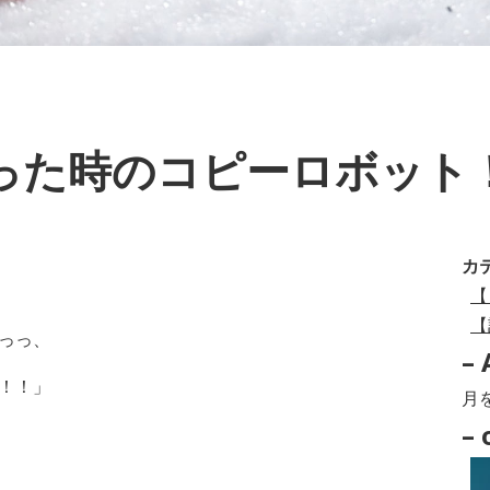
った時のコピーロボット
カ
【
【
っっ、
– 
！！」
–
Arc
– 
–