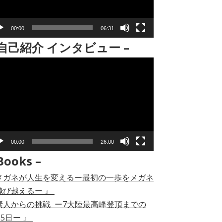
00:00
06:31
 自己紹介 インタビュー –
00:00
26:00
Books –
メガネが人生を変えるー最初の一歩をメガネ
飛び越えるー 』
素人からの挑戦 ー7大陸最高峰登頂までの
05日ー 』