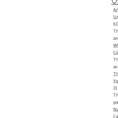
♡
An
Un
6
Th
an
Wh
C
Th
ac
Th
Yo
日
Th
pa
Na
Ca