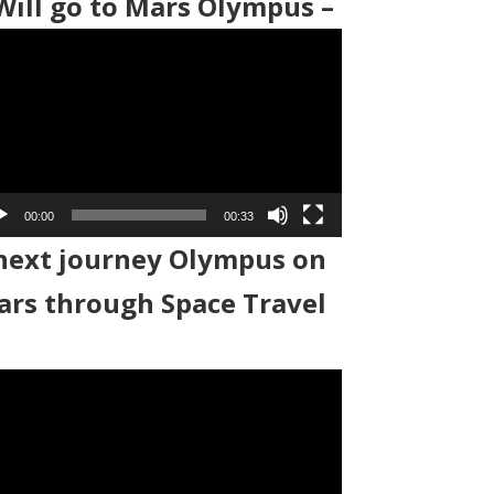
Will go to Mars Olympus –
00:00
00:33
next journey Olympus on
rs through Space Travel