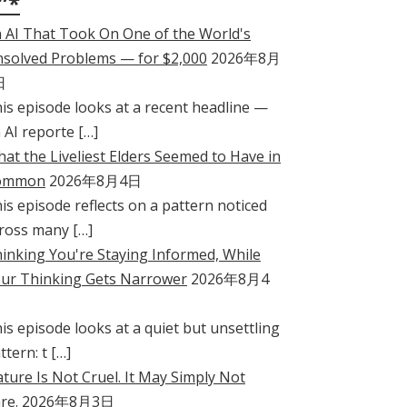
”*
 AI That Took On One of the World's
solved Problems — for $2,000
2026年8月
日
is episode looks at a recent headline —
 AI reporte […]
at the Liveliest Elders Seemed to Have in
ommon
2026年8月4日
is episode reflects on a pattern noticed
ross many […]
inking You're Staying Informed, While
ur Thinking Gets Narrower
2026年8月4
is episode looks at a quiet but unsettling
ttern: t […]
ture Is Not Cruel. It May Simply Not
re.
2026年8月3日