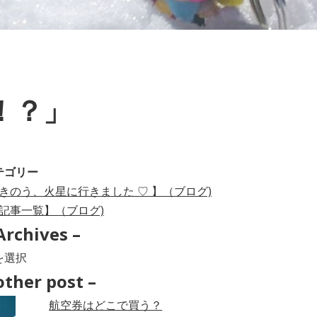
！？」
テゴリー
きのう、火星に行きました ♡ 】（ブログ)
記事一覧】（ブログ)
Archives –
hives
other post –
航空券はどこで買う？