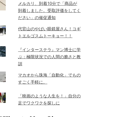
メルカリ、到着10分で「商品が
到着しました。受取評価をしてく
ださい」の催促通知
代官山のやばい眼鏡屋さん！コギ
トエルゴスムトーキョー！！
『インターステラ』マン博士に学
ぶ：極限状況での人間の脆さと教
訓
マカオから珠海「自動化」でもの
すごく手軽に。
「映画のような人生を！」自分の
足でワクワクを探しに