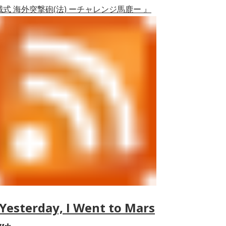
誠式 海外突撃砲(法) ーチャレンジ馬鹿ー 』
Yesterday, I Went to Mars