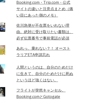
Booking.com・Trip.com・公式
サイトの違いと注意点まとめ（痛
い目にあった側のメモ）
佐川急便が不在票をいれない理
由。絶対に受け取りたい書類は、
必ず伝票番号で事前電話が必須
あれっ、乗れない？！ オースト
ラリアETA申請忘れ
人間というのは、自分のためだけ
に生きて、自分のためだけに死ぬ
というほど強くはない。
フライトが突然キャンセル。
Booking.comとGotogate