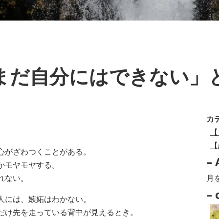
まだ自分にはできない」
カ
【
【
心がざわつくことがある。
– 
かモヤモヤする。
–
れない。
Arc
– 
人には、嫉妬はわかない。
–
だけ先を走っている背中が見えるとき。