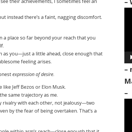
– 
see their achievements, I sometimes feel an
動
ut instead there’s a faint, nagging discomfort.
画
プ
レ
n a place so far beyond your reach that you
ー
f.
ヤ
 as you—just a little ahead, close enough that
ー
ublesome feeling arises.
– 
honest
expression of desire
.
Ma
le like Jeff Bezos or Elon Musk.
–
the same trajectory as me.
動
y rivalry with each other, not jealousy—two
画
iven by the fear of being overtaken. That’s a
プ
レ
eople within arm’s reach—close enough that it