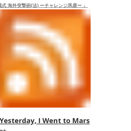
誠式 海外突撃砲(法) ーチャレンジ馬鹿ー 』
Yesterday, I Went to Mars