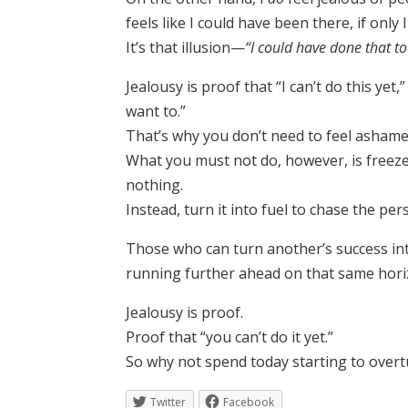
feels like I could have been there, if only 
It’s that illusion—
“I could have done that t
Jealousy is proof that “I can’t do this yet,”
want to.”
That’s why you don’t need to feel ashamed
What you must not do, however, is freeze i
nothing.
Instead, turn it into fuel to chase the pe
Those who can turn another’s success into
running further ahead on that same hori
Jealousy is proof.
Proof that “you can’t do it yet.”
So why not spend today starting to overt
Twitter
Facebook