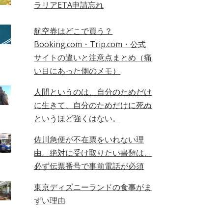
ラリアETA申請忘れ
航空券はどこで買う？
Booking.com・Trip.com・公式
サイトの違いと注意点まとめ（痛
い目にあった側のメモ）
人間というのは、自分のためだけ
に生きて、自分のためだけに死ぬ
というほど強くはない。
佐川急便が不在票をいれない理
由。絶対に受け取りたい書類は、
必ず伝票番号で事前電話が必須
東京ディズニーランドの食事がま
ずい理由