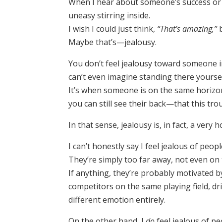
When I hear about someone’s success or 
uneasy stirring inside.
I wish I could just think,
“That’s amazing,”
b
Maybe that’s—jealousy.
You don’t feel jealousy toward someone i
can’t even imagine standing there yoursel
It’s when someone is on the same horizon
you can still see their back—that this tro
In that sense, jealousy is, in fact, a very 
I can’t honestly say I feel jealous of peop
They’re simply too far away, not even on 
If anything, they’re probably motivated b
competitors on the same playing field, dr
different emotion entirely.
On the other hand, I
do
feel jealous of p