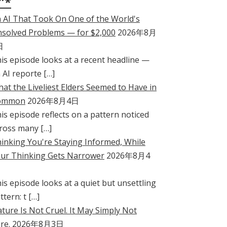
”*
 AI That Took On One of the World's
solved Problems — for $2,000
2026年8月
日
is episode looks at a recent headline —
 AI reporte […]
at the Liveliest Elders Seemed to Have in
ommon
2026年8月4日
is episode reflects on a pattern noticed
ross many […]
inking You're Staying Informed, While
ur Thinking Gets Narrower
2026年8月4
is episode looks at a quiet but unsettling
ttern: t […]
ture Is Not Cruel. It May Simply Not
re.
2026年8月3日