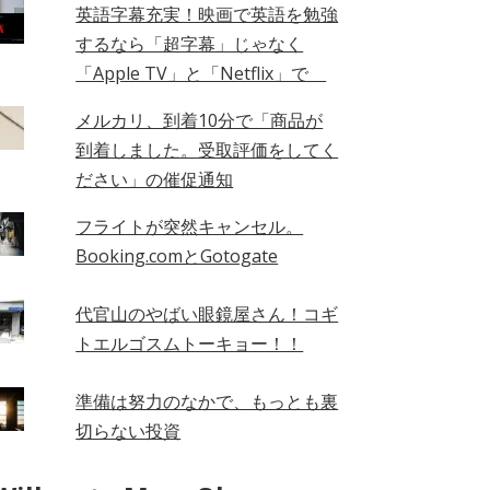
英語字幕充実！映画で英語を勉強
するなら「超字幕」じゃなく
「Apple TV」と「Netflix」で
メルカリ、到着10分で「商品が
到着しました。受取評価をしてく
ださい」の催促通知
フライトが突然キャンセル。
Booking.comとGotogate
代官山のやばい眼鏡屋さん！コギ
トエルゴスムトーキョー！！
準備は努力のなかで、もっとも裏
切らない投資