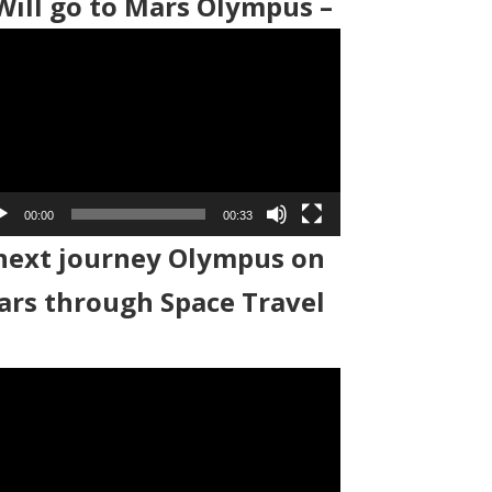
Will go to Mars Olympus –
00:00
00:33
next journey Olympus on
rs through Space Travel