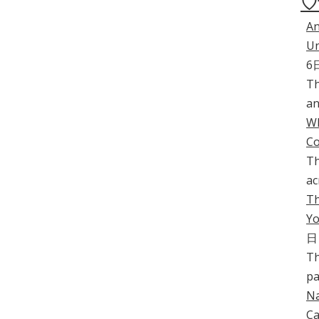
♡
An
Un
6
Th
an
Wh
C
Th
ac
Th
Yo
日
Th
pa
Na
Ca