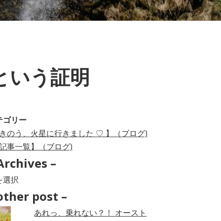
という証明
テゴリー
きのう、火星に行きました ♡ 】（ブログ)
記事一覧】（ブログ)
Archives –
hives
other post –
あれっ、乗れない？！ オースト