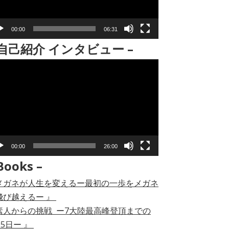
00:00
06:31
 自己紹介 インタビュー –
00:00
26:00
Books –
メガネが人生を変えるー最初の一歩をメガネ
飛び越えるー 』
素人からの挑戦 ー7大陸最高峰登頂までの
05日ー 』