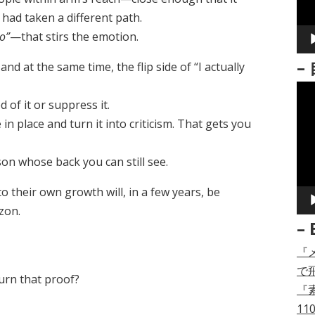
ー
I had taken a different path.
ヤ
oo”
—that stirs the emotion.
ー
–
 and at the same time, the flip side of “I actually
動
 of it or suppress it.
画
n place and turn it into criticism. That gets you
プ
レ
rson whose back you can still see.
ー
ヤ
 their own growth will, in a few years, be
ー
zon.
– 
『
で
urn that proof?
『
11