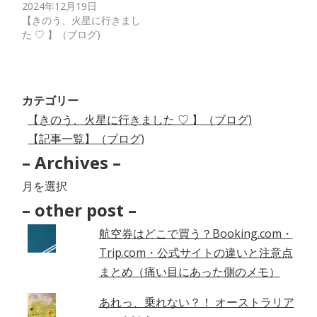
2024年12月19日
【きのう、火星に行きまし
た ♡ 】（ブログ)
カテゴリー
【きのう、火星に行きました ♡ 】（ブログ)
【記事一覧】（ブログ)
– Archives –
–
Archives
– other post –
–
航空券はどこで買う？Booking.com・
Trip.com・公式サイトの違いと注意点
まとめ（痛い目にあった側のメモ）
あれっ、乗れない？！ オーストラリア