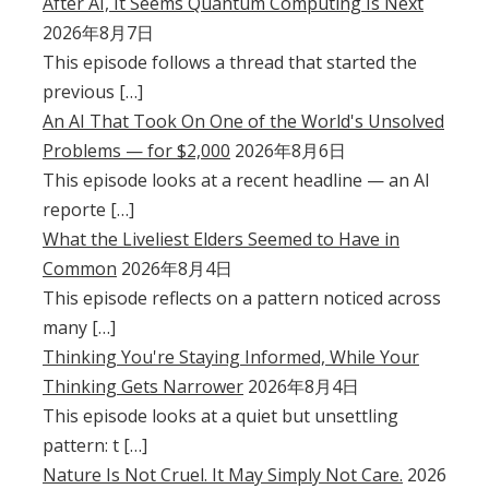
After AI, It Seems Quantum Computing Is Next
2026年8月7日
This episode follows a thread that started the
previous […]
An AI That Took On One of the World's Unsolved
Problems — for $2,000
2026年8月6日
This episode looks at a recent headline — an AI
reporte […]
What the Liveliest Elders Seemed to Have in
Common
2026年8月4日
This episode reflects on a pattern noticed across
many […]
Thinking You're Staying Informed, While Your
Thinking Gets Narrower
2026年8月4日
This episode looks at a quiet but unsettling
pattern: t […]
Nature Is Not Cruel. It May Simply Not Care.
2026