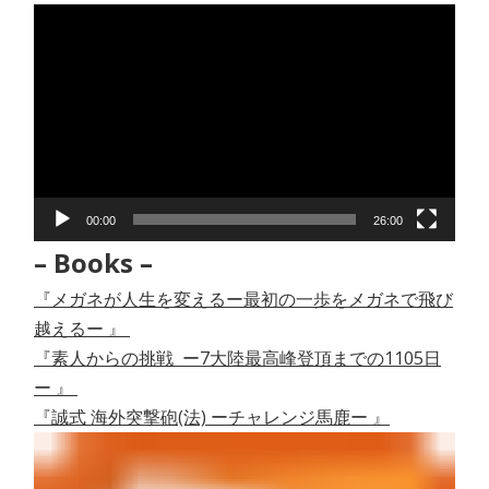
動
画
プ
レ
ー
ヤ
ー
00:00
26:00
– Books –
『メガネが人生を変えるー最初の一歩をメガネで飛び
越えるー 』
『素人からの挑戦 ー7大陸最高峰登頂までの1105日
ー 』
『誠式 海外突撃砲(法) ーチャレンジ馬鹿ー 』