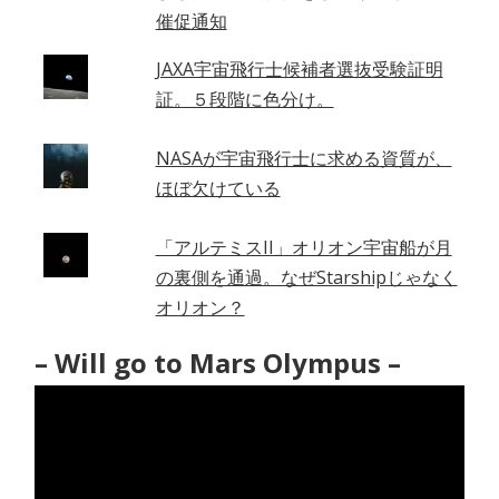
催促通知
JAXA宇宙飛行士候補者選抜受験証明
証。５段階に色分け。
NASAが宇宙飛行士に求める資質が、
ほぼ欠けている
「アルテミスII」オリオン宇宙船が月
の裏側を通過。なぜStarshipじゃなく
オリオン？
– Will go to Mars Olympus –
動
画
プ
レ