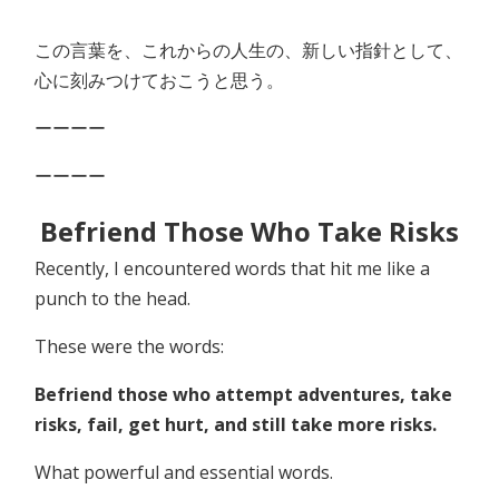
この言葉を、これからの人生の、新しい指針として、
心に刻みつけておこうと思う。
ーーーー
ーーーー
Befriend Those Who Take Risks
Recently, I encountered words that hit me like a
punch to the head.
These were the words:
Befriend those who attempt adventures, take
risks, fail, get hurt, and still take more risks.
What powerful and essential words.