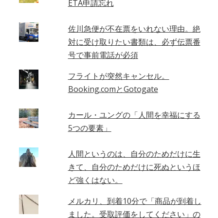
ETA申請忘れ
佐川急便が不在票をいれない理由。絶
対に受け取りたい書類は、必ず伝票番
号で事前電話が必須
フライトが突然キャンセル。
Booking.comとGotogate
カール・ユングの「人間を幸福にする
5つの要素」
人間というのは、自分のためだけに生
きて、自分のためだけに死ぬというほ
ど強くはない。
メルカリ、到着10分で「商品が到着し
ました。受取評価をしてください」の