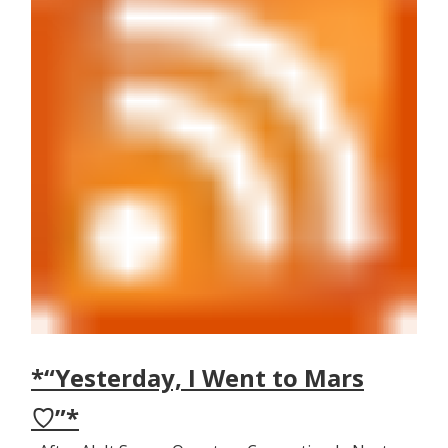
*“Yesterday, I Went to Mars
♡”*