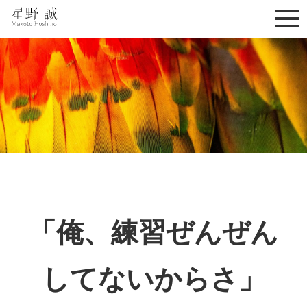
星野誠 makoto hoshino
「俺、練習ぜんぜん
してないからさ」