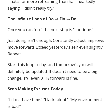
That’s far more refreshing than half-heartedly
saying “I didn’t really try.”
The Infinite Loop of Do → Fix → Do
Once you can “do,” the next step is “continue.”
Just doing isn’t enough. Constantly adjust, improve,
move forward. Exceed yesterday’s self even slightly.
Repeat.
Start this loop today, and tomorrow’s you will
definitely be updated. It doesn’t need to be a big
change. 1%, even 0.1% forward is fine.
Stop Making Excuses Today
“I don’t have time.” “I lack talent.” “My environment
is bad.”