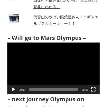
日休むと批評家にわかる。 三日休むと
聴衆にわかる」
代官山のやばい眼鏡屋さん！コギトエ
ルゴスムトーキョー！！
– Will go to Mars Olympus –
動
画
プ
レ
ー
ヤ
ー
00:00
00:33
– next journey Olympus on