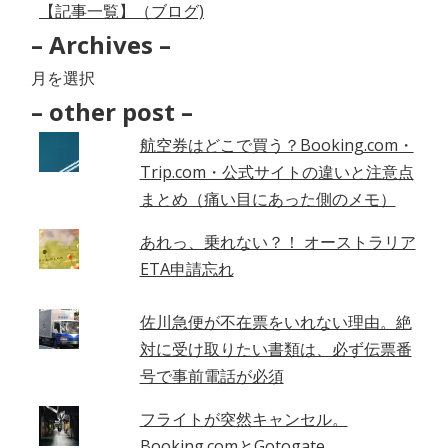
【記事一覧】（ブログ)
– Archives –
–
Archives
– other post –
–
航空券はどこで買う？Booking.com・
Trip.com・公式サイトの違いと注意点
まとめ（痛い目にあった側のメモ）
あれっ、乗れない？！ オーストラリア
ETA申請忘れ
佐川急便が不在票をいれない理由。絶
対に受け取りたい書類は、必ず伝票番
号で事前電話が必須
フライトが突然キャンセル。
Booking.comとGotogate