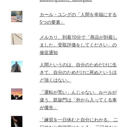
カール・ユングの「人間を幸福にする
5つの要素」
メルカリ、到着10分で「商品が到着し
ました。受取評価をしてください」の
催促通知
人間というのは、自分のためだけに生
きて、自分のためだけに死ぬというほ
ど強くはない。
「運転が荒い」んじゃない、ルールが
違う。凱旋門は「外から入ってくる車
が優先」
「練習を一日休むと自分にわかる。 二