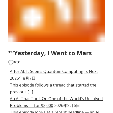
*“Yesterday, I Went to Mars
♡”*
After AI, It Seems Quantum Computing Is Next
2026年8月7日
This episode follows a thread that started the
previous […]
An AI That Took On One of the World's Unsolved
Problems — for $2,000
2026年8月6日
This episode looks at a recent headline — an AI