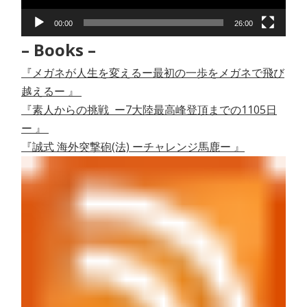
ー
00:00
26:00
– Books –
『メガネが人生を変えるー最初の一歩をメガネで飛び
越えるー 』
『素人からの挑戦 ー7大陸最高峰登頂までの1105日
ー 』
『誠式 海外突撃砲(法) ーチャレンジ馬鹿ー 』