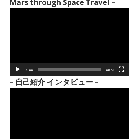
Mars through Space Travel –
動
画
プ
レ
ー
ヤ
ー
00:00
06:31
– 自己紹介 インタビュー –
動
画
プ
レ
ー
ヤ