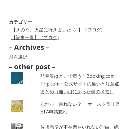
カテゴリー
【きのう、火星に行きました ♡ 】（ブログ)
【記事一覧】（ブログ)
– Archives –
–
Archives
– other post –
–
航空券はどこで買う？Booking.com・
Trip.com・公式サイトの違いと注意点
まとめ（痛い目にあった側のメモ）
あれっ、乗れない？！ オーストラリア
ETA申請忘れ
佐川急便が不在票をいれない理由。絶