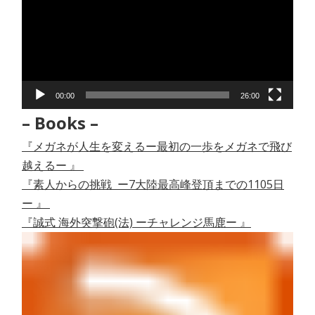
プ
レ
ー
ヤ
ー
00:00
26:00
– Books –
『メガネが人生を変えるー最初の一歩をメガネで飛び
越えるー 』
『素人からの挑戦 ー7大陸最高峰登頂までの1105日
ー 』
『誠式 海外突撃砲(法) ーチャレンジ馬鹿ー 』