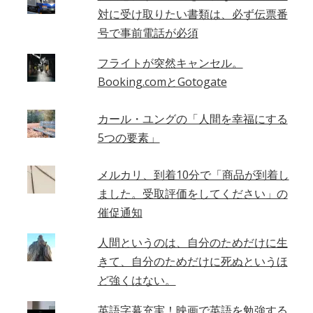
対に受け取りたい書類は、必ず伝票番
号で事前電話が必須
フライトが突然キャンセル。
Booking.comとGotogate
カール・ユングの「人間を幸福にする
5つの要素」
メルカリ、到着10分で「商品が到着し
ました。受取評価をしてください」の
催促通知
人間というのは、自分のためだけに生
きて、自分のためだけに死ぬというほ
ど強くはない。
英語字幕充実！映画で英語を勉強する