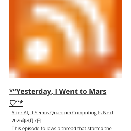
*“Yesterday, I Went to Mars
♡”*
After AI, It Seems Quantum Computing Is Next
2026年8月7日
This episode follows a thread that started the